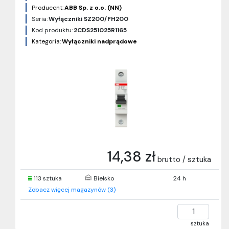
Producent:
ABB Sp. z o.o. (NN)
Seria:
Wyłączniki SZ200/FH200
Kod produktu:
2CDS251025R1165
Kategoria:
Wyłączniki nadprądowe
14,38 zł
brutto / sztuka
113 sztuka
Bielsko
24 h
Zobacz więcej magazynów (3)
sztuka