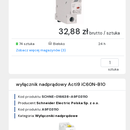
32,88 zł
brutto / sztuka
74 sztuka
Bielsko
24 h
Zobacz więcej magazynów (3)
sztuka
wyłącznik nadprądowy Acti9 iC60N-B10
Kod produktu:
SCHNE-016638-A9F03110
Producent:
Schneider Electric Polska Sp. z o.o.
Kod produktu:
A9F03110
Kategoria:
Wyłączniki nadprądowe