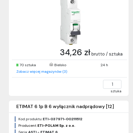
34,26 zł
brutto / sztuka
70 sztuka
Bielsko
24 h
Zobacz więcej magazynów (3)
sztuka
ETIMAT 6 1p B 6 wyłącznik nadprądowy [12]
Kod produktu:
ETI-037971-002111512
Producent:
ETI-POLAM Sp. z o.o.
Seria:
ASTI - ETIMAT 6