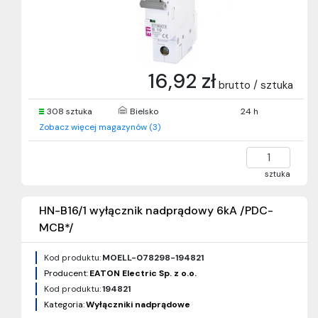
16,92 zł
brutto / sztuka
308 sztuka
Bielsko
24 h
Zobacz więcej magazynów (3)
sztuka
HN-B16/1 wyłącznik nadprądowy 6kA /PDC-
MCB*/
Kod produktu:
MOELL-078298-194821
Producent:
EATON Electric Sp. z o.o.
Kod produktu:
194821
Kategoria:
Wyłączniki nadprądowe