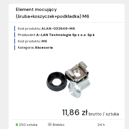
Element mocujący
(śruba+koszyczek+podkładka) M6
Kod produktu:
ALAN-032649-M6
Producent:
A-LAN Technologie Sp z o.o. Sp.k
Kod produktu:
M6
Kategoria:
Akcesoria
11,86 zł
brutto / sztuka
250 sztuka
Bielsko
24 h