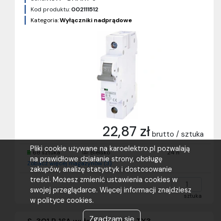
Kod produktu:
002111512
Kategoria:
Wyłączniki nadprądowe
22,87 zł
brutto / sztuka
Pliki cookie używane na karoelektro.pl pozwalają
68 sztuka
Bielsko
24 h
na prawidłowe działanie strony, obsługę
Zobacz więcej magazynów (3)
zakupów, analizę statystyk i dostosowanie
treści. Możesz zmienić ustawienia cookies w
swojej przeglądarce. Więcej informacji znajdziesz
sztuka
w polityce cookies.
Zgadzam się