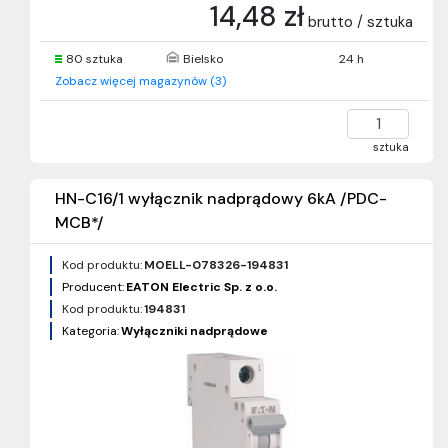
14,48 zł
brutto / sztuka
80 sztuka
Bielsko
24 h
Zobacz więcej magazynów (3)
sztuka
HN-C16/1 wyłącznik nadprądowy 6kA /PDC-
MCB*/
Kod produktu:
MOELL-078326-194831
Producent:
EATON Electric Sp. z o.o.
Kod produktu:
194831
Kategoria:
Wyłączniki nadprądowe