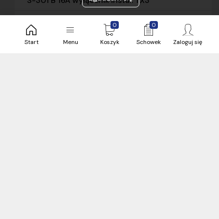
S-301 B 16A wyłącznik instal. TX3
Kod produktu:
LEGRA-023425-403357
0
0
Producent:
Legrand Polska Sp. z o.o.
Start
Menu
Koszyk
Schowek
Zaloguj się
Kod produktu:
403357
Kategoria:
Wyłączniki nadprądowe
22,46 zł
brutto / sztuka
69 sztuka
Bielsko
24 h
Zobacz więcej magazynów (3)