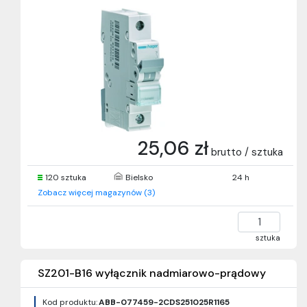
25,06 zł
brutto / sztuka
120 sztuka
Bielsko
24 h
Zobacz więcej magazynów (3)
sztuka
SZ201-B16 wyłącznik nadmiarowo-prądowy
Kod produktu:
ABB-077459-2CDS251025R1165