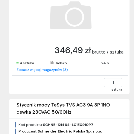
346,49 zł
brutto / sztuka
4 sztuka
Bielsko
24 h
Zobacz więcej magazynów (3)
sztuka
Stycznik mocy TeSys TVS AC3 9A 3P 1NO
cewka 230VAC 50/60Hz
Kod produktu:
SCHNE-121464-LC1E0910P7
Producent:
Schneider Electric Polska Sp. z o.o.