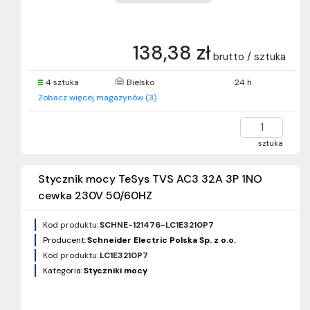
138,38 zł
brutto / sztuka
4 sztuka
Bielsko
24 h
Zobacz więcej magazynów (3)
sztuka
Stycznik mocy TeSys TVS AC3 32A 3P 1NO
cewka 230V 50/60HZ
Kod produktu:
SCHNE-121476-LC1E3210P7
Producent:
Schneider Electric Polska Sp. z o.o.
Kod produktu:
LC1E3210P7
Kategoria:
Styczniki mocy