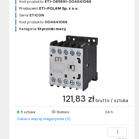
Kod produktu:
ETI-085891-004641066
Producent:
ETI-POLAM Sp. z o.o.
Seria:
ETICON
Kod produktu:
004641066
Kategoria:
Styczniki mocy
121,83 zł
brutto / sztuka
5 sztuka
Bielsko
24 h
Zobacz więcej magazynów (3)