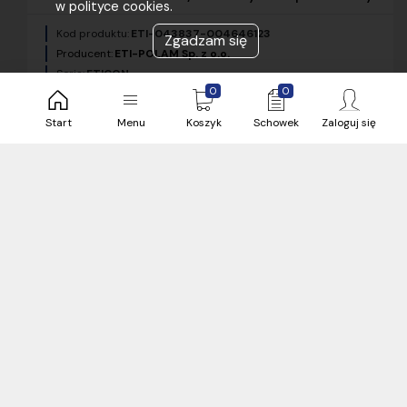
w polityce cookies.
Kod produktu:
ETI-043837-004646123
Zgadzam się
Producent:
ETI-POLAM Sp. z o.o.
Seria:
ETICON
0
0
Kod produktu:
004646123
Kategoria:
Styczniki mocy
Start
Menu
Koszyk
Schowek
Zaloguj się
341,26 zł
brutto / sztuka
3 sztuka
Bielsko
24 h
Zobacz więcej magazynów (3)