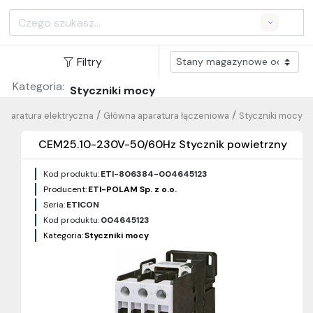
Search
Filtry
Kategoria:
Styczniki mocy
/
/
Aparatura elektryczna
Główna aparatura łączeniowa
Styczniki mocy
CEM25.10-230V-50/60Hz Stycznik powietrzny
Kod produktu:
ETI-806384-004645123
Producent:
ETI-POLAM Sp. z o.o.
Seria:
ETICON
Kod produktu:
004645123
Kategoria:
Styczniki mocy