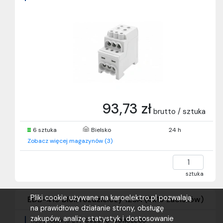
93,73 zł
brutto / sztuka
6 sztuka
Bielsko
24 h
Zobacz więcej magazynów (3)
sztuka
Pliki cookie używane na karoelektro.pl pozwalają
EDB-415 Blok rozdzielczy 125A (4x15 zacisków)
na prawidłowe działanie strony, obsługę
zakupów, analizę statystyk i dostosowanie
Kod produktu:
ETI-099970-001102305