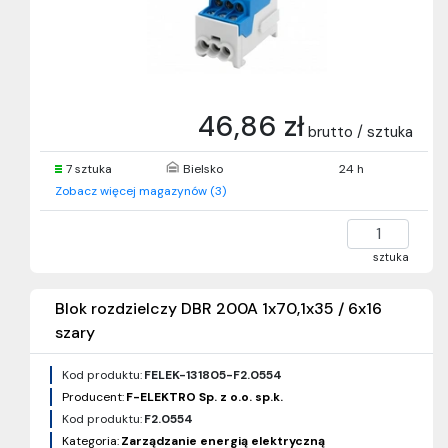
46,86 zł
brutto / sztuka
7 sztuka
Bielsko
24 h
Zobacz więcej magazynów (3)
sztuka
Blok rozdzielczy DBR 200A 1x70,1x35 / 6x16
szary
Kod produktu:
FELEK-131805-F2.0554
Producent:
F-ELEKTRO Sp. z o.o. sp.k.
Kod produktu:
F2.0554
Kategoria:
Zarządzanie energią elektryczną