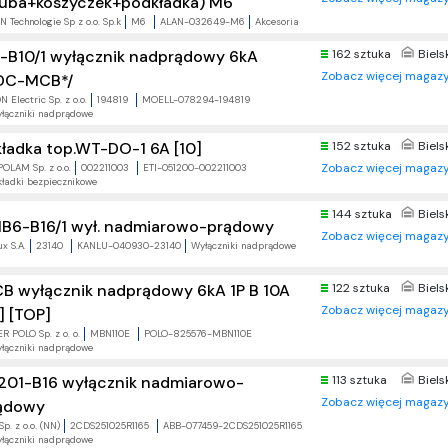
ruba+koszyczek+podkładka) M6
 Technologie Sp z o.o. Sp.k
M6
ALAN-032649-M6
Akcesoria
-B10/1 wyłącznik nadprądowy 6kA
162 sztuka
Biels
Zobacz więcej magazy
DC-MCB*/
 Electric Sp. z o.o.
194819
MOELL-078294-194819
łączniki nadprądowe
152 sztuka
Biels
ładka top.WT-DO-1 6A [10]
Zobacz więcej magazy
POLAM Sp. z o.o.
002211003
ETI-051200-002211003
ładki bezpiecznikowe
144 sztuka
Biels
B6-B16/1 wył. nadmiarowo-prądowy
Zobacz więcej magazy
x S.A.
23140
KANLU-040930-23140
Wyłączniki nadprądowe
B wyłącznik nadprądowy 6kA 1P B 10A
122 sztuka
Biels
Zobacz więcej magazy
] [TOP]
R POLO Sp. z o. o.
MBN110E
POLO-825576-MBN110E
łączniki nadprądowe
201-B16 wyłącznik nadmiarowo-
113 sztuka
Biels
Zobacz więcej magazy
ądowy
p. z o.o. (NN)
2CDS251025R1165
ABB-077459-2CDS251025R1165
łączniki nadprądowe