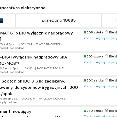
Aparatura elektryczna
Znaleziono
10685
IMAT 6 1p B10 wyłącznik nadprądowy
308 sztuka
Biels
Zobacz więcej magazy
]
POLAM Sp. z o.o.
002111514
ETI-028419-002111514
łączniki nadprądowe
-B16/1 wyłącznik nadprądowy 6kA
303 sztuka
Biels
Zobacz więcej magazy
DC-MCB*/
 Electric Sp. z o.o.
194821
MOELL-078298-194821
łączniki nadprądowe
 Scotchlok IDC 316 IR, zaciskany,
300 sztuka
Biels
Zobacz więcej magazy
lowany, do systemów irygacyjnych, 300
t./opak
oland Sp. z o.o.
7000058271
3M-017295-7000058271
yny łączeniowe
ement mocujący
250 sztuka
Biels
Zobacz więcej magazy