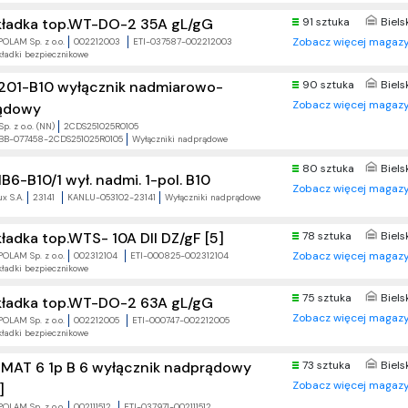
91 sztuka
Biels
ładka top.WT-DO-2 35A gL/gG
Zobacz więcej magazy
POLAM Sp. z o.o.
002212003
ETI-037587-002212003
ładki bezpiecznikowe
201-B10 wyłącznik nadmiarowo-
90 sztuka
Biels
Zobacz więcej magazy
ądowy
p. z o.o. (NN)
2CDS251025R0105
BB-077458-2CDS251025R0105
Wyłączniki nadprądowe
80 sztuka
Biels
B6-B10/1 wył. nadmi. 1-pol. B10
Zobacz więcej magazy
x S.A.
23141
KANLU-053102-23141
Wyłączniki nadprądowe
78 sztuka
Biels
ładka top.WTS- 10A DII DZ/gF [5]
Zobacz więcej magazy
POLAM Sp. z o.o.
002312104
ETI-000825-002312104
ładki bezpiecznikowe
75 sztuka
Biels
ładka top.WT-DO-2 63A gL/gG
Zobacz więcej magazy
POLAM Sp. z o.o.
002212005
ETI-000747-002212005
ładki bezpiecznikowe
IMAT 6 1p B 6 wyłącznik nadprądowy
73 sztuka
Biels
Zobacz więcej magazy
]
POLAM Sp. z o.o.
002111512
ETI-037971-002111512