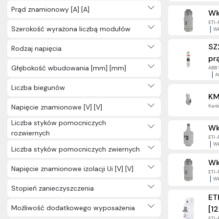
Prąd znamionowy [A] [A]
Wk
ETI-
Szerokość wyrażona liczbą modułów
Wk
SZ
Rodzaj napięcia
pr
Głębokość wbudowania [mm] [mm]
ABB S
A
Liczba biegunów
KM
Kanlu
Napięcie znamionowe [V] [V]
Liczba styków pomocniczych
Wk
rozwiernych
ETI-
Wk
Liczba styków pomocniczych zwiernych
Wk
Napięcie znamionowe izolacji Ui [V] [V]
ETI-
Wk
Stopień zanieczyszczenia
ET
Możliwość dodatkowego wyposażenia
[12
ETI-