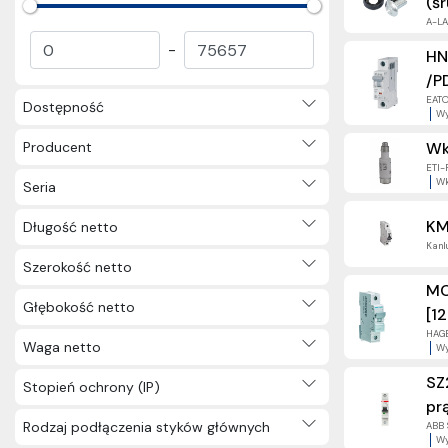
(ś
A-LAN
-
HN
/P
EATON
Dostępność
Wy
Producent
Wk
ETI-
Wk
Seria
KM
Długość netto
Kanlu
Szerokość netto
MC
Głębokość netto
[12
HAGE
Waga netto
Wy
SZ
Stopień ochrony (IP)
pr
Rodzaj podłączenia styków głównych
ABB S
Wy