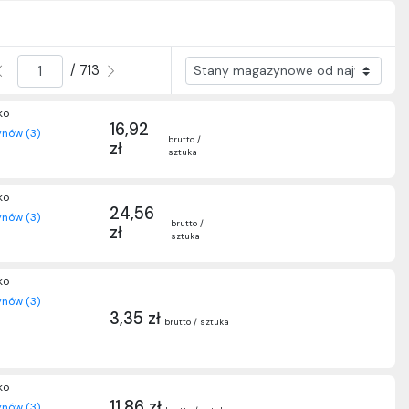
/ 713
ko
16,92
nów (3)
brutto /
zł
sztuka
ko
24,56
nów (3)
brutto /
zł
sztuka
ko
nów (3)
3,35 zł
brutto / sztuka
ko
11,86 zł
nów (3)