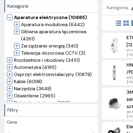
Kategorie
Kategoria:
Aparatura elektryczna (10685)
Aparatura modułowa (6442)
Główna aparatura łączeniowa
ET
(4261)
[12
Zarządzanie energią (340)
ETI-
Telewizja dozorowa CCTV (3)
Wy
Rozdzielnice i obudowy (3451)
HN
Automatyka (4195)
/P
Osprzęt elektroinstalacyjny (10878)
EATON
Kable (6098)
Wy
Narzędzia (3648)
3M
Oświetlenie (2965)
że
Elektryka użytkowa (3231)
sz
Filtry
Nagrody (57)
3M P
Inne (1)
Sz
Cena
El