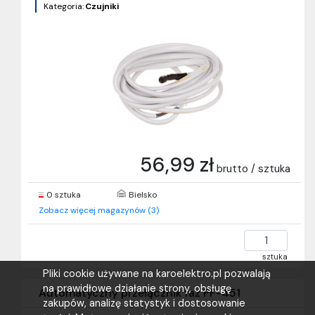
Kategoria:
Czujniki
56,99 zł
brutto / sztuka
0 sztuka
Bielsko
Zobacz więcej magazynów (3)
sztuka
Pliki cookie używane na karoelektro.pl pozwalają
na prawidłowe działanie strony, obsługę
Automatyczny przełącznik faz PF-451
zakupów, analizę statystyk i dostosowanie