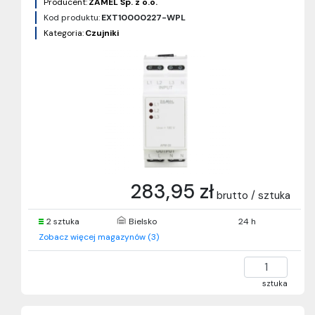
Producent:
ZAMEL Sp. z o.o.
Kod produktu:
EXT10000227-WPL
Kategoria:
Czujniki
283,95 zł
brutto / sztuka
2 sztuka
Bielsko
24 h
Zobacz więcej magazynów (3)
sztuka