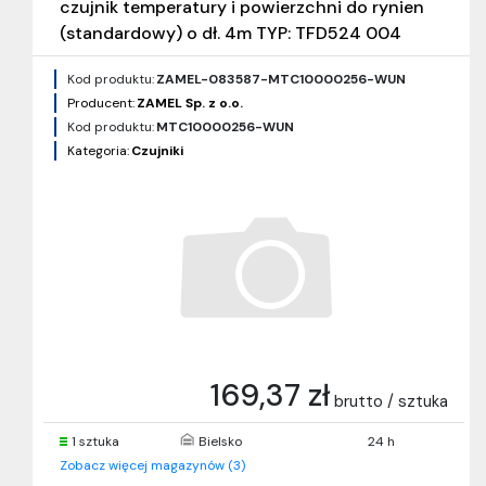
czujnik temperatury i powierzchni do rynien
(standardowy) o dł. 4m TYP: TFD524 004
Kod produktu:
ZAMEL-083587-MTC10000256-WUN
Producent:
ZAMEL Sp. z o.o.
Kod produktu:
MTC10000256-WUN
Kategoria:
Czujniki
169,37 zł
brutto / sztuka
1 sztuka
Bielsko
24 h
Zobacz więcej magazynów (3)