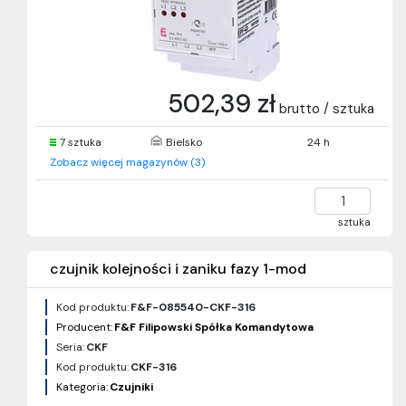
502,39 zł
brutto / sztuka
7 sztuka
Bielsko
24 h
Zobacz więcej magazynów (3)
sztuka
czujnik kolejności i zaniku fazy 1-mod
Kod produktu:
F&F-085540-CKF-316
Producent:
F&F Filipowski Spółka Komandytowa
Seria:
CKF
Kod produktu:
CKF-316
Kategoria:
Czujniki