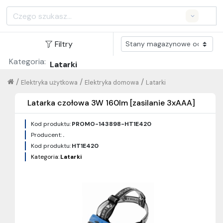
Search
Filtry
Kategoria:
Latarki
/
/
/
Elektryka użytkowa
Elektryka domowa
Latarki
Latarka czołowa 3W 160lm [zasilanie 3xAAA]
Kod produktu:
PROMO-143898-HT1E420
Producent:
.
Kod produktu:
HT1E420
Kategoria:
Latarki