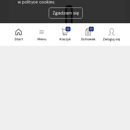
w polityce cookies.
Zgadzam się
0
0
Start
Menu
Koszyk
Schowek
Zaloguj się
62,64 zł
brutto / sztuka
2 sztuka
Bielsko
24 h
Zobacz więcej magazynów (3)
sztuka
Latarka czołowa LED 6W 350lm IP44, czarny,
biały zimny [baterie 2xAAA][zasięg 275m]