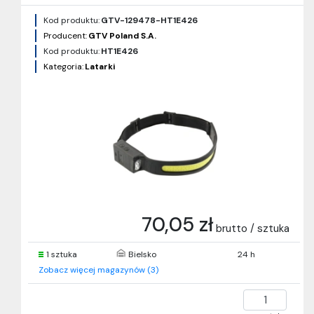
Kod produktu:
GTV-129478-HT1E426
Producent:
GTV Poland S.A.
Kod produktu:
HT1E426
Kategoria:
Latarki
70,05 zł
brutto / sztuka
1 sztuka
Bielsko
24 h
Zobacz więcej magazynów (3)