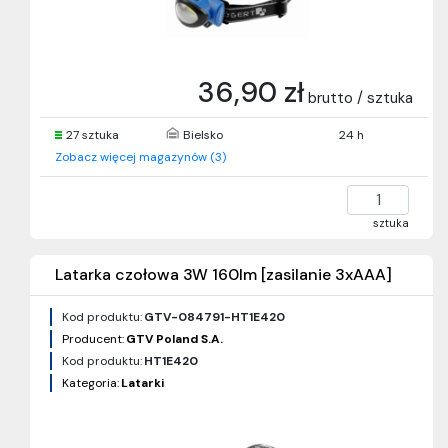
36,90 zł
brutto / sztuka
27 sztuka
Bielsko
24 h
Zobacz więcej magazynów (3)
sztuka
Latarka czołowa 3W 160lm [zasilanie 3xAAA]
Kod produktu:
GTV-084791-HT1E420
Producent:
GTV Poland S.A.
Kod produktu:
HT1E420
Kategoria:
Latarki