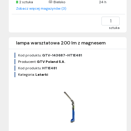
2 sztuka
Bielsko
24 h
Zobacz więcej magazynów (3)
sztuka
lampa warsztatowa 200 lm z magnesem
Kod produktu:
GTV-143687-HT1E481
Producent:
GTV Poland S.A.
Kod produktu:
HT1E481
Kategoria:
Latarki