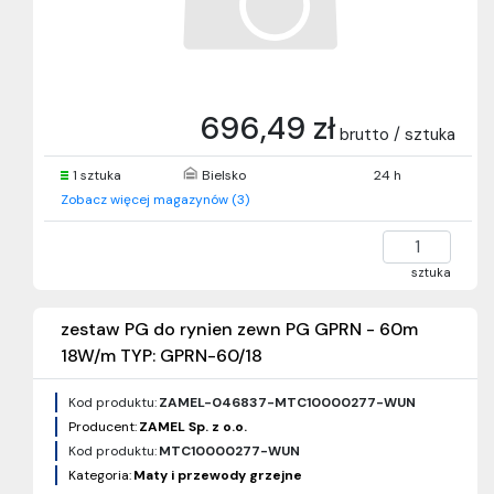
696,49 zł
brutto / sztuka
1 sztuka
Bielsko
24 h
Zobacz więcej magazynów (3)
sztuka
zestaw PG do rynien zewn PG GPRN - 60m
18W/m TYP: GPRN-60/18
Kod produktu:
ZAMEL-046837-MTC10000277-WUN
Producent:
ZAMEL Sp. z o.o.
Kod produktu:
MTC10000277-WUN
Kategoria:
Maty i przewody grzejne