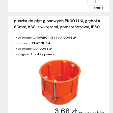
sztuka
puszka do płyt gipsowych PK60 LUX, głęboka
60mm, fi68, z wkrętami, pomarańczowa, IP30
Kod produktu:
PAWBO-115471-A.0044LP
Producent:
PAWBOL S.A
Kod produktu:
A.0044LP
Kategoria:
Puszki gipsowe
3,68 zł
brutto / sztuka