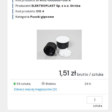
Kod produktu:
STRÓŻ-000503-013.4
Producent:
ELEKTROPLAST Sp. z o.o. Stróża
Kod produktu:
013.4
Kategoria:
Puszki gipsowe
1,51 zł
brutto / sztuka
54 sztuka
Bielsko
24 h
Zobacz więcej magazynów (3)
sztuka