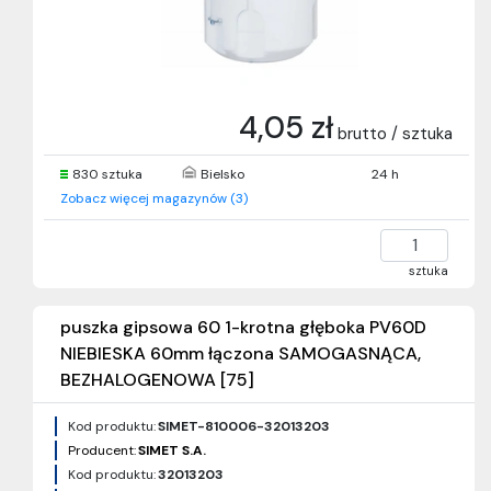
4,05 zł
brutto / sztuka
830 sztuka
Bielsko
24 h
Zobacz więcej magazynów (3)
sztuka
puszka gipsowa 60 1-krotna głęboka PV60D
NIEBIESKA 60mm łączona SAMOGASNĄCA,
BEZHALOGENOWA [75]
Kod produktu:
SIMET-810006-32013203
Producent:
SIMET S.A.
Kod produktu:
32013203