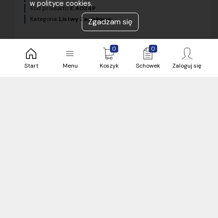
w polityce cookies.
Kod produktu:
E.4034P
Kategoria:
Listwy Zaciskowe
Zgadzam się
0
0
Start
Menu
Koszyk
Schowek
Zaloguj się
5,76 zł
brutto / sztuka
17 sztuka
Bielsko
24 h
Zobacz więcej magazynów (3)
sztuka
Listwa zaciskowa gwintowa EKL5E czarny