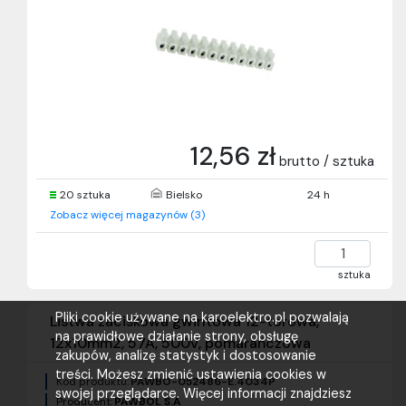
12,56 zł
brutto / sztuka
20 sztuka
Bielsko
24 h
Zobacz więcej magazynów (3)
sztuka
Pliki cookie używane na karoelektro.pl pozwalają
Listwa zaciskowa gwintowa 12-torowa,
na prawidłowe działanie strony, obsługę
12x10mm2, 57A, 500V, pomarańczowa
zakupów, analizę statystyk i dostosowanie
treści. Możesz zmienić ustawienia cookies w
Kod produktu:
PAWBO-052486-E.4034P
swojej przeglądarce. Więcej informacji znajdziesz
Producent:
PAWBOL S.A