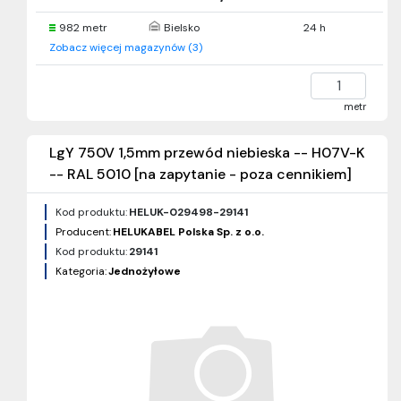
982 metr
Bielsko
24 h
Zobacz więcej magazynów (3)
metr
LgY 750V 1,5mm przewód niebieska -- H07V-K
-- RAL 5010 [na zapytanie - poza cennikiem]
Kod produktu:
HELUK-029498-29141
Producent:
HELUKABEL Polska Sp. z o.o.
Kod produktu:
29141
Kategoria:
Jednożyłowe