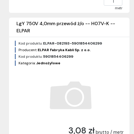
metr
LgY 750V 4,0mm przewód ż/o -- H07V-K --
ELPAR
Kod produktu:
ELPAR-082193-5901854406299
Producent:
ELPAR Fabryka Kabli Sp. z o.o.
Kod produktu:
5901854406299
Kategoria:
Jednożyłowe
3,08 zł
brutto / metr