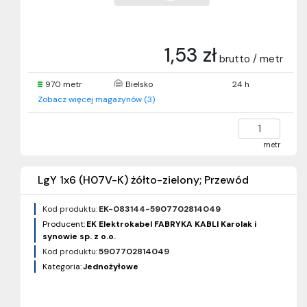
1,53 zł
brutto / metr
970 metr
Bielsko
24 h
Zobacz więcej magazynów (3)
metr
LgY 1x6 (H07V-K) żółto-zielony; Przewód
Kod produktu:
EK-083144-5907702814049
Producent:
EK Elektrokabel FABRYKA KABLI Karolak i
synowie sp. z o.o.
Kod produktu:
5907702814049
Kategoria:
Jednożyłowe