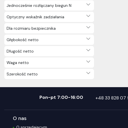
bezhalogenowe (115)
Jednocześnie rozłączany biegun N
Kable instalacyjne (712)
Narzędzia (3648)
Optyczny wskaźnik zadziałania
Oświetlenie (2965)
Elektryka użytkowa (3231)
Dla rozmiaru bezpiecznika
Nagrody (57)
Głębokość netto
Inne (2)
Długość netto
Waga netto
Szerokość netto
Pon-pt 7:00-16:00
+48 33 828 07 
O nas
O sprzedającym