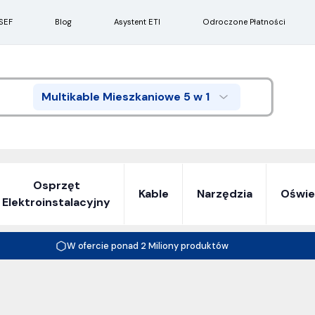
SEF
Blog
Asystent ETI
Odroczone Płatności
Multikable Mieszkaniowe 5 w 1
Search
Osprzęt
Kable
Narzędzia
Oświe
Elektroinstalacyjny
W ofercie ponad 2 Miliony produktów