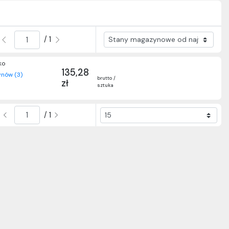
/ 1
ko
135,28
nów (3)
brutto /
zł
sztuka
/ 1