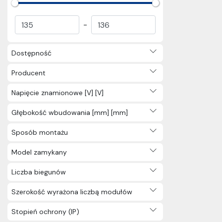
bakteryjne (1)
Patch-cord z identyfikacją LED
-
(1)
Patch-cord z obrotowym
Dostępność
klipsem (1)
Kable światłowodowe
Producent
połączeniowe (1)
Pigtaile Światłowodowe (1)
Napięcie znamionowe [V] [V]
Przewody HDMI (7)
Głębokość wbudowania [mm] [mm]
Okablowanie telefoniczne (37)
Akcesoria (1)
Sposób montażu
Stojaki/rolki (51)
Prowadzenie kabli i przewodów
Model zamykany
(1535)
Liczba biegunów
Trasy kablowe (2836)
Końcówki i złączki (346)
Szerokość wyrażona liczbą modułów
Kable elektroenergetyczne (142)
Kable ognioodporne i
Stopień ochrony (IP)