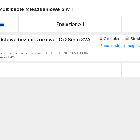
Multikable Mieszkaniowe 5 w 1
Znaleziono
1
dstawa bezpiecznikowa 10x38mm 32A
0 sztuka
Biels
Zobacz więcej magazy
ider Electric Polska Sp. z o.o.
DF102
SCHNE-121724-DF102
mery AHD