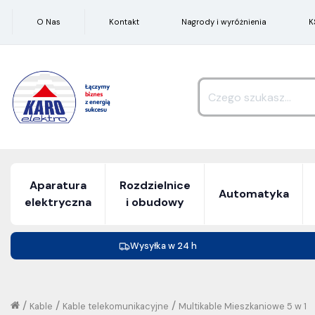
O Nas
Kontakt
Nagrody i wyróżnienia
K
Aparatura
Rozdzielnice
Automatyka
elektryczna
i obudowy
Wysyłka w 24 h
/
/
/
Kable
Kable telekomunikacyjne
Multikable Mieszkaniowe 5 w 1