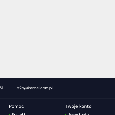
51
b2b@karoel.com.pl
Pomoc
Twoje konto
Kontakt
Twoje konto