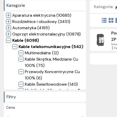
Kategorie
Kategoria:
Aparatura elektryczna (10685)
Rozdzielnice i obudowy (3451)
Automatyka (4195)
Po
Osprzęt elektroinstalacyjny (10878)
2P
Kable (6098)
Schne
Kable telekomunikacyjne (542)
Ka
Multimedialne (12)
Kable Skrętka, Miedziane Cu
100% (75)
Przewody Koncentryczne Cu
100% (6)
Kable Światłowodowe (140)
Multikable Mieszkaniowe 5
Filtry
w 1 (1)
Kable połączeniowe 2xRJ45
Cena
(210)
Kable połączeniowe ANTY-