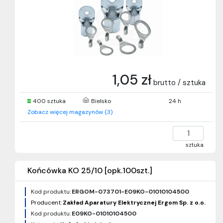
1,05 zł
brutto / sztuka
400 sztuka
Bielsko
24 h
Zobacz więcej magazynów (3)
sztuka
Końcówka KO 25/10 [opk.100szt.]
Kod produktu:
ERGOM-073701-E09KO-01010104500
Producent:
Zakład Aparatury Elektrycznej Ergom Sp. z o.o.
Kod produktu:
E09KO-01010104500