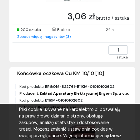
3,06 zł
brutto / sztuka
200 sztuka
Bielsko
24 h
Zobacz więcej magazynów (3)
sztuka
Końcówka oczkowa Cu KM 10/10 [10]
Kod produktu:
ERGOM-822761-E11KM-01010102602
Producent:
Zakład Aparatury Elektrycznej Ergom Sp. z o.o.
Kod produktu:
E11KM-01010102602
Kategoria:
Końcówki miedziane
Pliki cookie używane na karoelektro.pl pozwalają
na prawidłowe działanie strony, obsługę
zakupów, analizę statystyk i dostosowanie
treści. Możesz zmienić ustawienia cookies w
swojej przeglądarce. Więcej informacji znajdziesz