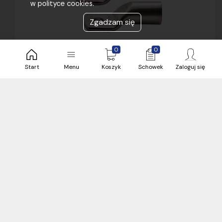
w polityce cookies.
Zgadzam się
0
0
2,30 zł
brutto / sztuka
Start
Menu
Koszyk
Schowek
Zaloguj się
187 sztuka
Bielsko
24 h
Zobacz więcej magazynów (3)
sztuka
Końcówka KO 25/8 [op.100szt.]
Kod produktu:
ERGOM-073700-E09KO-01010104400
Producent:
Zakład Aparatury Elektrycznej Ergom Sp. z o.o.
Kod produktu:
E09KO-01010104400
Kategoria:
Końcówki nieizolowane