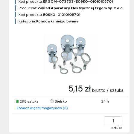
Kod produktu:
ERGOM-073733-E09KO-01010105701
Producent:
Zakład Aparatury Elektrycznej Ergom Sp. z o.o.
Kod produktu:
E09KO-01010105701
Kategoria:
Końcówki nieizolowane
5,15 zł
brutto / sztuka
298 sztuka
Bielsko
24 h
Zobacz więcej magazynów (3)
sztuka