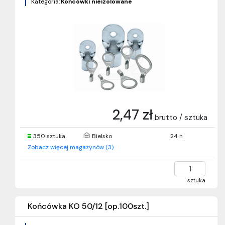
Kategoria:
Końcówki nieizolowane
2,47 zł
brutto / sztuka
350 sztuka
Bielsko
24 h
Zobacz więcej magazynów (3)
sztuka
Końcówka KO 50/12 [op.100szt.]