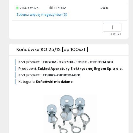
204 sztuka
Bielsko
24 h
Zobacz więcej magazynów (3)
sztuka
Końcówka KO 25/12 [op.100szt.]
Kod produktu:
ERGOM-073703-E09KO-01010104601
Producent:
Zakład Aparatury Elektrycznej Ergom Sp. z o.o.
Kod produktu:
E09KO-01010104601
Kategoria:
Końcówki miedziane