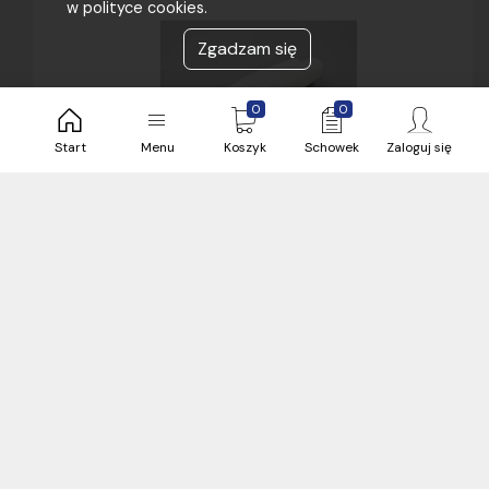
w polityce cookies.
Zgadzam się
0
0
Start
Menu
Koszyk
Schowek
Zaloguj się
5,54 zł
brutto / sztuka
450 sztuka
Bielsko
24 h
Zobacz więcej magazynów (3)
sztuka
Złączka giętka ZCLF 16 biała
Kod produktu:
STRÓŻ-000414-08.3
Producent:
ELEKTROPLAST Sp. z o.o. Stróża