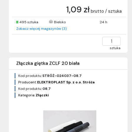
1,09 zł
brutto / sztuka
495 sztuka
Bielsko
24 h
Zobacz więcej magazynów (3)
sztuka
Złączka giętka ZCLF 20 biała
Kod produktu:
STRÓŻ-024037-08.7
Producent:
ELEKTROPLAST Sp. z o.o. Stróża
Kod produktu:
08.7
Kategoria:
Złączki