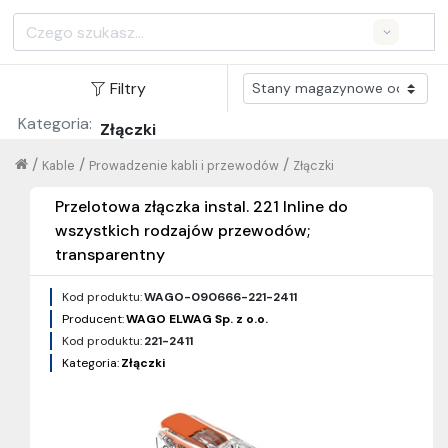
Search
Filtry
Kategoria:
Złączki
/
/
/
Kable
Prowadzenie kabli i przewodów
Złączki
Przelotowa złączka instal. 221 Inline do
wszystkich rodzajów przewodów;
transparentny
Kod produktu:
WAGO-090666-221-2411
Producent:
WAGO ELWAG Sp. z o.o.
Kod produktu:
221-2411
Kategoria:
Złączki