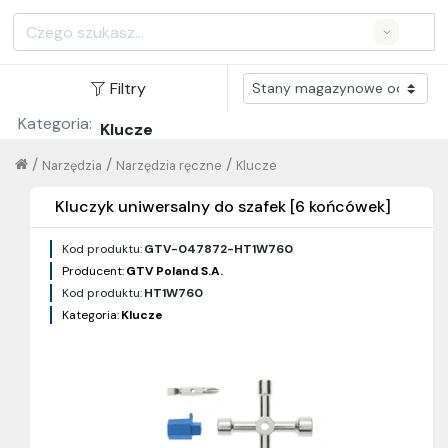
Search
Filtry
Kategoria:
Klucze
/
/
/
Narzędzia
Narzędzia ręczne
Klucze
Kluczyk uniwersalny do szafek [6 końcówek]
Kod produktu:
GTV-047872-HT1W760
Producent:
GTV Poland S.A.
Kod produktu:
HT1W760
Kategoria:
Klucze