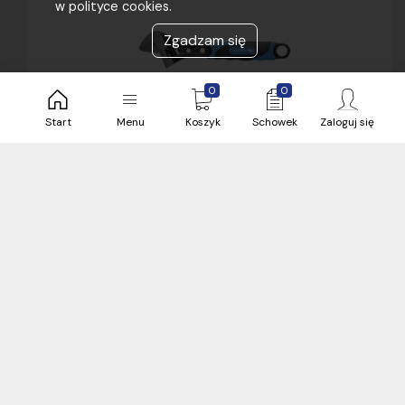
w polityce cookies.
Zgadzam się
0
0
Start
Menu
Koszyk
Schowek
Zaloguj się
71,17 zł
brutto / sztuka
0 sztuka
Bielsko
Zobacz więcej magazynów (3)
sztuka
Klucz nastawny 165mm
Kod produktu:
GTV-143650-HT1P561
Producent:
GTV Poland S.A.
Kod produktu:
HT1P561