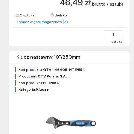
46,49 zł
brutto / sztuka
0 sztuka
Bielsko
Zobacz więcej magazynów (3)
sztuka
Klucz nastawny 10''/250mm
Kod produktu:
GTV-146405-HT1P554
Producent:
GTV Poland S.A.
Kod produktu:
HT1P554
Kategoria:
Klucze