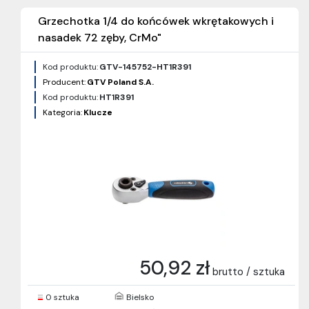
Grzechotka 1/4 do końcówek wkrętakowych i
nasadek 72 zęby, CrMo"
Kod produktu:
GTV-145752-HT1R391
Producent:
GTV Poland S.A.
Kod produktu:
HT1R391
Kategoria:
Klucze
50,92 zł
brutto / sztuka
0 sztuka
Bielsko