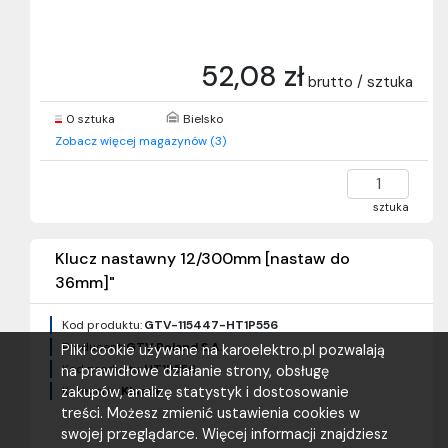
52,08 zł
brutto / sztuka
0 sztuka
Bielsko
Zobacz więcej magazynów (3)
sztuka
Klucz nastawny 12/300mm [nastaw do
36mm]"
Kod produktu:
GTV-115447-HT1P556
Producent:
GTV Poland S.A.
Pliki cookie używane na karoelektro.pl pozwalają
Kod produktu:
HT1P556
na prawidłowe działanie strony, obsługę
zakupów, analizę statystyk i dostosowanie
Kategoria:
Klucze
treści. Możesz zmienić ustawienia cookies w
swojej przeglądarce. Więcej informacji znajdziesz