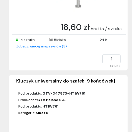
18,60 zł
brutto / sztuka
14 sztuka
Bielsko
24 h
Zobacz więcej magazynów (3)
sztuka
Kluczyk uniwersalny do szafek [9 końcówek]
Kod produktu:
GTV-047873-HT1W761
Producent:
GTV Poland S.A.
Kod produktu:
HT1W761
Kategoria:
Klucze