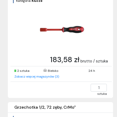
Kategoria:
Klucze
183,58 zł
brutto / sztuka
2 sztuka
Bielsko
24 h
Zobacz więcej magazynów (3)
sztuka
Grzechotka 1/2, 72 zęby, CrMo"