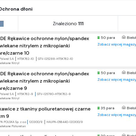
Ochrona dłoni
Znaleziono
111
DE Rękawice ochronne nylon/spandex
50 para
Biels
Zobacz więcej magazy
wlekane nitrylem z mikropianki
are/czarne 10
Poland S.A.
HT5K762-10
GTV-125288-HT5K762-10
wlekane Nitryl
DE Rękawice ochronne nylon/spandex
50 para
Biels
Zobacz więcej magazy
wlekane nitrylem z mikropianki
are/czarne 9
Poland S.A.
HT5K762-9
GTV-125780-HT5K762-9
wlekane Nitryl
kawice z tkaniny poliuretanowej czarne
35 para
Biels
Zobacz więcej magazy
zm 9
A POLSKA Sp. z o.o
120300/9
HAUPA-056440-120300/9
wlekane Poliuretan