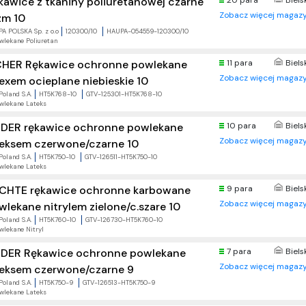
kawice z tkaniny poliuretanowej czarne
20 para
Biels
Zobacz więcej magazy
zm 10
A POLSKA Sp. z o.o
120300/10
HAUPA-054559-120300/10
wlekane Poliuretan
CHER Rękawice ochronne powlekane
11 para
Biels
Zobacz więcej magazy
texem ocieplane niebieskie 10
Poland S.A.
HT5K768-10
GTV-125301-HT5K768-10
wlekane Lateks
DER rękawice ochronne powlekane
10 para
Biels
Zobacz więcej magazy
teksem czerwone/czarne 10
Poland S.A.
HT5K750-10
GTV-126511-HT5K750-10
wlekane Lateks
CHTE rękawice ochronne karbowane
9 para
Biels
Zobacz więcej magazy
wlekane nitrylem zielone/c.szare 10
Poland S.A.
HT5K760-10
GTV-126730-HT5K760-10
wlekane Nitryl
DER Rękawice ochronne powlekane
7 para
Biels
Zobacz więcej magazy
teksem czerwone/czarne 9
Poland S.A.
HT5K750-9
GTV-126513-HT5K750-9
wlekane Lateks