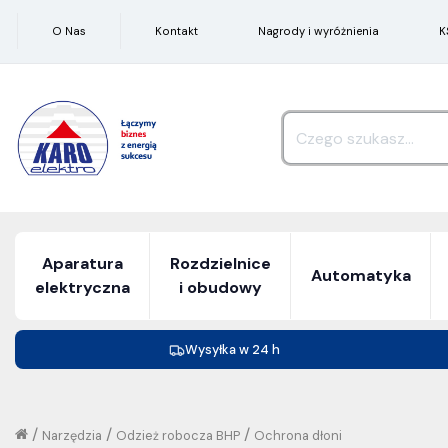
O Nas
Kontakt
Nagrody i wyróżnienia
K
Aparatura
Rozdzielnice
Automatyka
elektryczna
i obudowy
Wysyłka w 24 h
/
/
/
Narzędzia
Odzież robocza BHP
Ochrona dłoni