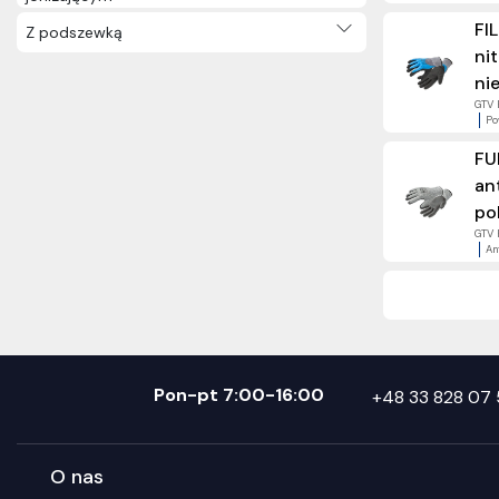
FI
Z podszewką
ni
ni
GTV 
Po
FU
an
po
GTV 
An
Pon-pt 7:00-16:00
+48 33 828 07 
O nas