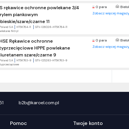
LS rękawice ochronne powlekane 3/4
0 para
Biels
Zobacz więcej magazy
trylem piankowym
ebieskie/szare/czarne 11
Poland S.A.
HT5K764-11
GTV-126028-HT5K764-11
wlekane Nitryl
HSE Rękawice ochronne
0 para
Biels
Zobacz więcej magazy
typrzecięciowe HPPE powlekane
liuretanem szare/czarne 9
Poland S.A.
HT5K763-9
GTV-125283-HT5K763-9
typrzecięciowe
51
b2b@karoel.com.pl
Pomoc
Twoje konto