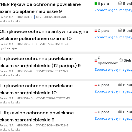
CHER Rękawice ochronne powlekane
6 para
Biels
Zobacz więcej magazy
texem ocieplane niebieskie 9
Poland S.A.
HT5K768-9
GTV-126865-HT5K768-9
wlekane Lateks
OL rękawice ochronne antywirbracyjne
0 para
Biels
Zobacz więcej magazy
wlekane poliuretanem czarne 10
Poland S.A.
HT5K765-10
GTV-125799-HT5K765-10
tywibracyjne
LL rękawice ochronne powlekane
0
Biel
opakowanie
eksem szare/niebieskie (12 par/op.) 9
Zobacz więcej magazy
Poland S.A.
HT5K753-9
GTV-125806-HT5K753-9
wlekane Lateks
LL rękawice ochronne powlekane
0 para
Biels
Zobacz więcej magazy
teksem szare/niebieskie 10
Poland S.A.
HT5K752-10
GTV-125289-HT5K752-10
wlekane Lateks
LL Rękawice ochronne powlekane
0 para
Biels
Zobacz więcej magazy
teksem szare/niebieskie 9
Poland S.A.
HT5K752-9
GTV-125808-HT5K752-9
wlekane Lateks