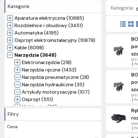
Kategorie
Kategoria:
Aparatura elektryczna (10685)
Rozdzielnice i obudowy (3451)
Automatyka (4195)
BO
Osprzęt elektroinstalacyjny (10878)
po
Kable (6098)
sz
Narzędzia (3648)
GTV 
Elektronarzędzia (218)
Po
Narzędzia ręczne (1453)
BO
Narzędzia pneumatyczne (28)
po
Narzędzia hydrauliczne (35)
sz
Artykuły motoryzacyjne (107)
GTV 
Osprzęt (551)
Po
Multimetry (30)
Rę
Filtry
Odzież robocza BHP (1193)
ro
Ochrona ciała (803)
HAUP
Cena
Ochrona dłoni (111)
Po
Rękawice (111)