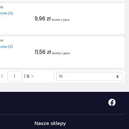
ko
nów (3)
9,96 zł
brutto / para
ko
nów (3)
11,56 zł
brutto / para
/ 8
Nasze sklepy