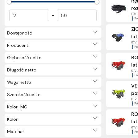
Rę
Ochrona dróg oddechowych
ro
(2)
-
HAUP
Po
Ochrona głowy (14)
Ochrona nóg (227)
ZI
Dostępność
Ochrona oczu i twarzy (15)
la
Odzież przeciwdeszczowa (6)
GTV 
Producent
Po
Ochrona słuchu (2)
Torby i plecaki (13)
RO
Głębokość netto
Skrzynki narzędziowe (41)
la
Długość netto
GTV 
Szafki narzędziowe (15)
Po
Stoły warsztatowe (5)
Waga netto
VE
Oświetlenie (2965)
po
Elektryka użytkowa (3231)
Szerokość netto
GTV 
Nagrody (57)
Po
Kolor_MC
Inne (2)
RO
Kolor
la
GTV 
Materiał
Po