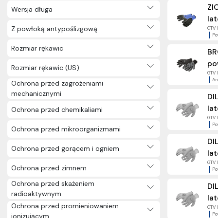
ZI
Wersja długa
la
Z powłoką antypoślizgową
GTV 
Po
Rozmiar rękawic
BR
po
Rozmiar rękawic (US)
GTV 
An
Ochrona przed zagrożeniami
mechanicznymi
DI
lat
Ochrona przed chemikaliami
GTV 
Po
Ochrona przed mikroorganizmami
DI
Ochrona przed gorącem i ogniem
la
GTV 
Ochrona przed zimnem
Po
Ochrona przed skażeniem
DI
radioaktywnym
la
Ochrona przed promieniowaniem
GTV 
Po
jonizującym