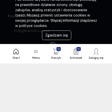
na prawidłowe działanie strony, obsługę
zakupów, analizę statystyk i dostosowanie
treści. Możesz zmienić ustawienia cookies w
Pon-pt 7:00-16:00
+48 33 828 07 51
swojej przeglądarce. Więcej informacji znajdziesz
w polityce cookies.
b2b@karoel.com.pl
Zgadzam się
0
0
Start
Menu
Koszyk
Schowek
Zaloguj się
O nas
O sprzedającym
Regulamin sklepu
Polityka prywatności i plików cookies
Ogólne warunki sprzedaży
Pomoc
Twoje konto
Nasze sklepy