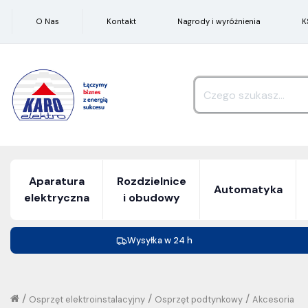
O Nas
Kontakt
Nagrody i wyróżnienia
K
Aparatura
Rozdzielnice
Automatyka
elektryczna
i obudowy
Wysyłka w 24 h
/
/
/
Osprzęt elektroinstalacyjny
Osprzęt podtynkowy
Akcesoria