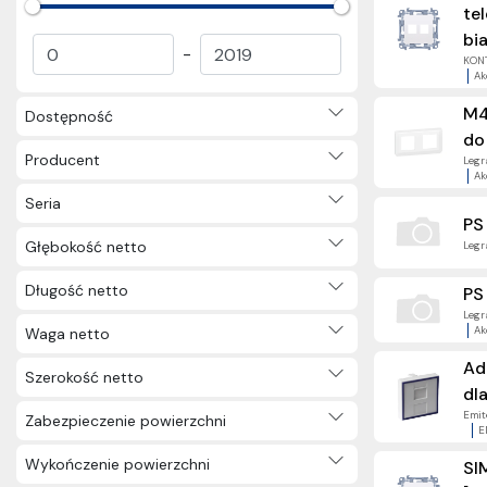
te
Gniazda teleinformatyczne
bia
(293)
-
KONT
Gniazda głośnikowe (151)
Ak
Sterowanie roletami (163)
M4
Dostępność
Oprawy schodowe (82)
do
Panele dotykowe (271)
Producent
Legra
Klawisze (390)
Ak
Gniazdo światłowodowe (10)
Seria
PS
Mechanizmy i akcesoria do
Głębokość netto
Legra
paneli dotykowych (7)
Osprzęt natynkowy (3784)
Długość netto
PS
Smart home (173)
Legra
Kable (6098)
Ak
Waga netto
Narzędzia (3648)
Ad
Szerokość netto
Oświetlenie (2965)
dl
Elektryka użytkowa (3231)
Emite
Zabezpieczenie powierzchni
E
Nagrody (57)
Inne (2)
Wykończenie powierzchni
SI