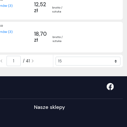
12,52
nów (3)
brutto /
zł
sztuka
ko
nów (3)
18,70
brutto /
zł
sztuka
/ 41
Nasze sklepy