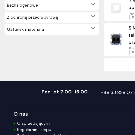
M4
Bezhalogenowe
uc
Legra
Z ochroną przeciwpyłową
Ak
SI
Gatunek materiału
te
cz
KONT
Ak
Pon-pt 7:00-16:00
+48 33 828 07 
O nas
O sprzedającym
Regulamin sklepu