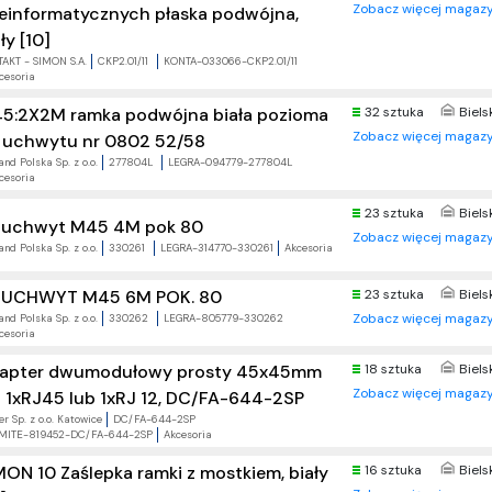
Zobacz więcej magazy
leinformatycznych płaska podwójna,
ły [10]
AKT - SIMON S.A.
CKP2.01/11
KONTA-033066-CKP2.01/11
cesoria
5:2X2M ramka podwójna biała pozioma
32 sztuka
Biels
Zobacz więcej magazy
 uchwytu nr 0802 52/58
nd Polska Sp. z o.o.
277804L
LEGRA-094779-277804L
cesoria
23 sztuka
Biels
 uchwyt M45 4M pok 80
Zobacz więcej magazy
nd Polska Sp. z o.o.
330261
LEGRA-314770-330261
Akcesoria
23 sztuka
Biels
 UCHWYT M45 6M POK. 80
Zobacz więcej magazy
nd Polska Sp. z o.o.
330262
LEGRA-805779-330262
cesoria
apter dwumodułowy prosty 45x45mm
18 sztuka
Biels
Zobacz więcej magazy
a 1xRJ45 lub 1xRJ 12, DC/FA-644-2SP
r Sp. z o.o. Katowice
DC/FA-644-2SP
MITE-819452-DC/FA-644-2SP
Akcesoria
MON 10 Zaślepka ramki z mostkiem, biały
16 sztuka
Biels