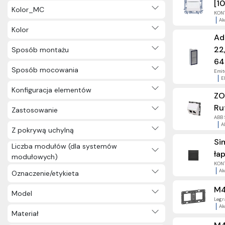
[10
Kolor_MC
KONT
Ak
Kolor
Ad
22
Sposób montażu
64
Sposób mocowania
Emite
E
Konfiguracja elementów
ZO
Ru
Zastosowanie
ABB S
A
Z pokrywą uchylną
Si
Liczba modułów (dla systemów
łap
modułowych)
KONT
Ak
Oznaczenie/etykieta
M4
Model
Legra
Ak
Materiał