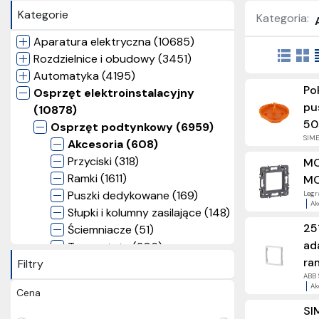
Kategorie
Kategoria:
Aparatura elektryczna (10685)
Rozdzielnice i obudowy (3451)
Automatyka (4195)
Po
Osprzęt elektroinstalacyjny
pu
(10878)
50
Osprzęt podtynkowy (6959)
SIME
Akcesoria (608)
Przyciski (318)
MO
Ramki (1611)
M
Puszki dedykowane (169)
Legra
Ak
Słupki i kolumny zasilające (148)
25
Ściemniacze (51)
ad
Termostaty (206)
ra
Filtry
Gniazda wtyczkowe (807)
ABB S
Łączniki (712)
Ak
Cena
Gniazda antenowe (566)
SI
Gniazda multimedialne (480)