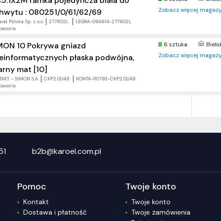
5:1X2M ramka pojedyńcza biała do
Zobacz więcej magazy
hwytu : 080251/0/61/62/69
nd Polska Sp. z o.o.
277802L
LEGRA-094814-277802L
cesoria
MON 10 Pokrywa gniazd
6 sztuka
Biels
Zobacz więcej magazy
leinformatycznych płaska podwójna,
arny mat [10]
AKT - SIMON S.A.
CKP2.01/49
KONTA-110793-CKP2.01/49
cesoria
51
b2b@karoel.com.pl
Pomoc
Twoje konto
Kontakt
Twoje konto
Dostawa i płatność
Twoje zamówienia