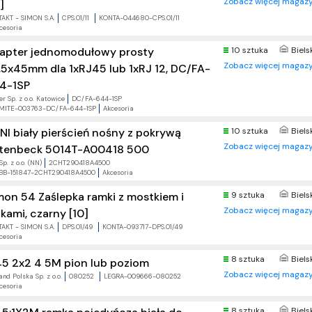
Zobacz więcej magazy
]
AKT - SIMON S.A.
CPS.01/11
KONTA-044680-CPS.01/11
cesoria
apter jednomodułowy prosty
10 sztuka
Biels
Zobacz więcej magazy
,5x45mm dla 1xRJ45 lub 1xRJ 12, DC/FA-
4-1SP
r Sp. z o.o. Katowice
DC/FA-644-1SP
MITE-003763-DC/FA-644-1SP
Akcesoria
NI biały pierścień nośny z pokrywą
10 sztuka
Biels
Zobacz więcej magazy
tenbeck 5014T-A00418 500
p. z o.o. (NN)
2CHT290418A4500
BB-151847-2CHT290418A4500
Akcesoria
mon 54 Zaślepka ramki z mostkiem i
9 sztuka
Biels
Zobacz więcej magazy
kami, czarny [10]
AKT - SIMON S.A.
DPS.01/49
KONTA-093717-DPS.01/49
cesoria
8 sztuka
Biels
5 2x2 4 5M pion lub poziom
Zobacz więcej magazy
nd Polska Sp. z o.o.
080252
LEGRA-009666-080252
cesoria
8 sztuka
Biels