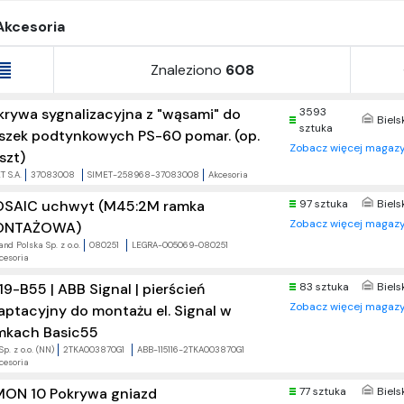
Akcesoria
Znaleziono
608
krywa sygnalizacyjna z "wąsami" do
3593
Biels
sztuka
szek podtynkowych PS-60 pomar. (op.
Zobacz więcej magazy
szt)
T S.A.
37083008
SIMET-258968-37083008
Akcesoria
SAIC uchwyt (M45:2M ramka
97 sztuka
Biels
Zobacz więcej magazy
ONTAŻOWA)
nd Polska Sp. z o.o.
080251
LEGRA-005069-080251
cesoria
19-B55 | ABB Signal | pierścień
83 sztuka
Biels
Zobacz więcej magazy
aptacyjny do montażu el. Signal w
mkach Basic55
p. z o.o. (NN)
2TKA003870G1
ABB-115116-2TKA003870G1
cesoria
MON 10 Pokrywa gniazd
77 sztuka
Biels