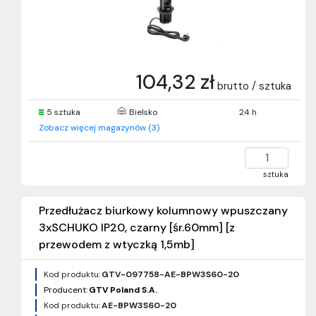
104,32 zł
brutto / sztuka
5 sztuka
Bielsko
24 h
Zobacz więcej magazynów (3)
sztuka
Przedłużacz biurkowy kolumnowy wpuszczany
3xSCHUKO IP20, czarny [śr.60mm] [z
przewodem z wtyczką 1,5mb]
Kod produktu:
GTV-097758-AE-BPW3S60-20
Producent:
GTV Poland S.A.
Kod produktu:
AE-BPW3S60-20