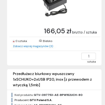
166,05 zł
brutto / sztuka
0 sztuka
Bielsko
Zobacz więcej magazynów (3)
sztuka
Przedłużacz biurkowy wpuszczany
1xSCHUKO+2xUSB IP20, inox [z przewodem z
wtyczką 1,5mb]
Kod produktu:
GTV-097753-AE-BPW1S2UCH-80
Producent:
GTV Poland S.A.