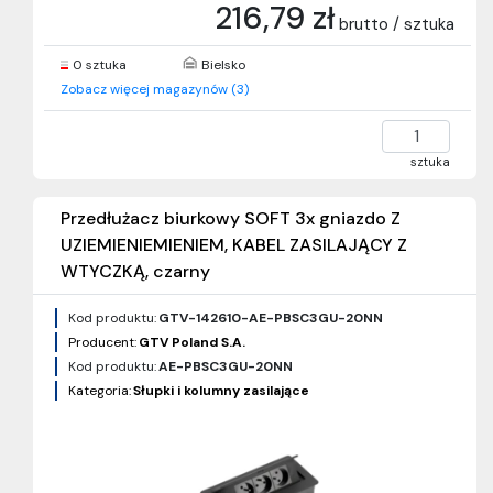
216,79 zł
brutto / sztuka
0 sztuka
Bielsko
Zobacz więcej magazynów (3)
sztuka
Przedłużacz biurkowy SOFT 3x gniazdo Z
UZIEMIENIEMIENIEM, KABEL ZASILAJĄCY Z
WTYCZKĄ, czarny
Kod produktu:
GTV-142610-AE-PBSC3GU-20NN
Producent:
GTV Poland S.A.
Kod produktu:
AE-PBSC3GU-20NN
Kategoria:
Słupki i kolumny zasilające