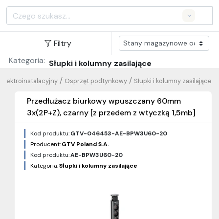
Search
Filtry
Kategoria:
Słupki i kolumny zasilające
/
/
elektroinstalacyjny
Osprzęt podtynkowy
Słupki i kolumny zasilające
Przedłużacz biurkowy wpuszczany 60mm
3x(2P+Z), czarny [z przedem z wtyczką 1,5mb]
Kod produktu:
GTV-046453-AE-BPW3U60-20
Producent:
GTV Poland S.A.
Kod produktu:
AE-BPW3U60-20
Kategoria:
Słupki i kolumny zasilające