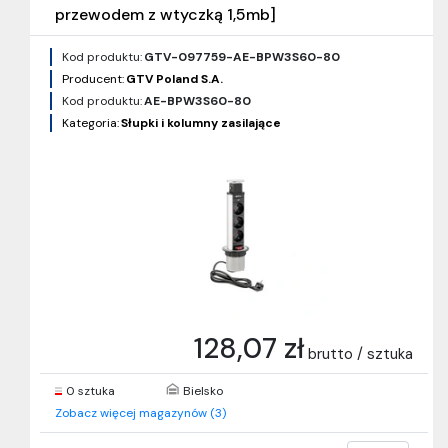
przewodem z wtyczką 1,5mb]
Kod produktu:
GTV-097759-AE-BPW3S60-80
Producent:
GTV Poland S.A.
Kod produktu:
AE-BPW3S60-80
Kategoria:
Słupki i kolumny zasilające
128,07 zł
brutto / sztuka
0 sztuka
Bielsko
Zobacz więcej magazynów (3)