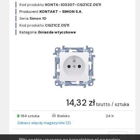
Kod produktu:
KONTA-103207-CGZ1CZ.01/11
Producent:
KONTAKT - SIMON S.A.
Seria:
Simon 10
Kod produktu:
CGZ1CZ.01/11
Kategoria:
Gniazda wtyczkowe
14,32 zł
brutto / sztuka
184 sztuka
Bielsko
24 h
Zobacz więcej magazynów (3)