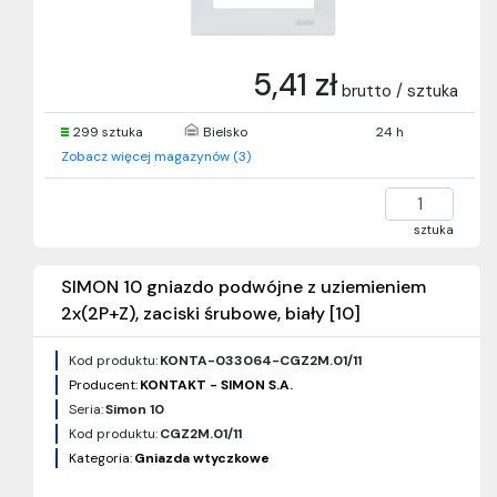
5,41 zł
brutto / sztuka
299 sztuka
Bielsko
24 h
Zobacz więcej magazynów (3)
sztuka
SIMON 10 gniazdo podwójne z uziemieniem
2x(2P+Z), zaciski śrubowe, biały [10]
Kod produktu:
KONTA-033064-CGZ2M.01/11
Producent:
KONTAKT - SIMON S.A.
Seria:
Simon 10
Kod produktu:
CGZ2M.01/11
Kategoria:
Gniazda wtyczkowe