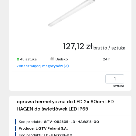
127,12 zł
brutto / sztuka
43 sztuka
Bielsko
24 h
Zobacz więcej magazynów (3)
sztuka
oprawa hermetyczna do LED 2x 60cm LED
HAGEN do świetlówek LED IP65
Kod produktu:
GTV-082835-LD-HAG218-30
Producent:
GTV Poland S.A.
Kod produktu:
LD-HAG218-30