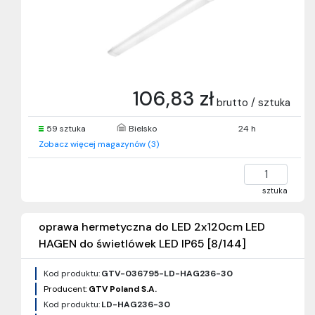
106,83 zł
brutto / sztuka
59 sztuka
Bielsko
24 h
Zobacz więcej magazynów (3)
sztuka
oprawa hermetyczna do LED 2x120cm LED
HAGEN do świetlówek LED IP65 [8/144]
Kod produktu:
GTV-036795-LD-HAG236-30
Producent:
GTV Poland S.A.
Kod produktu:
LD-HAG236-30