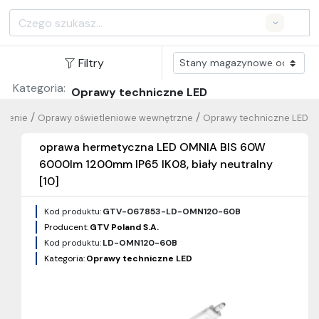
Search
Filtry
Kategoria:
Oprawy techniczne LED
/
/
tlenie
Oprawy oświetleniowe wewnętrzne
Oprawy techniczne LED
oprawa hermetyczna LED OMNIA BIS 60W
6000lm 1200mm IP65 IK08, biały neutralny
[10]
Kod produktu:
GTV-067853-LD-OMN120-60B
Producent:
GTV Poland S.A.
Kod produktu:
LD-OMN120-60B
Kategoria:
Oprawy techniczne LED