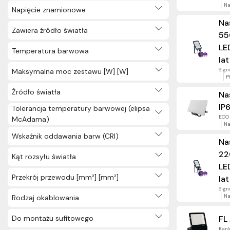
Na
Napięcie znamionowe
Na
Zawiera źródło światła
55
LE
Temperatura barwowa
la
Signi
Maksymalna moc zestawu [W] [W]
P
Źródło światła
Na
IP
Tolerancja temperatury barwowej (elipsa
ECO 
McAdama)
Na
Wskaźnik oddawania barw (CRI)
Na
22
Kąt rozsyłu światła
LE
Przekrój przewodu [mm²] [mm²]
la
Signi
Na
Rodzaj okablowania
Do montażu sufitowego
FL
Kanlu