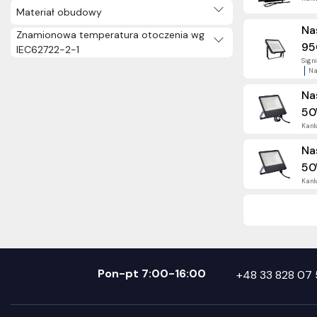
Materiał obudowy
Na
Znamionowa temperatura otoczenia wg
95
IEC62722-2-1
Signi
Na
Na
50
Kanlu
Na
50
Kanlu
Pon-pt 7:00-16:00
+48 33 828 07 