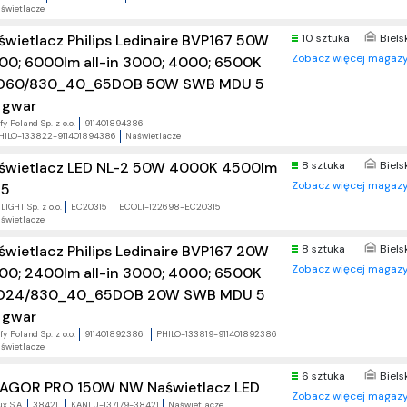
świetlacze
świetlacz Philips Ledinaire BVP167 50W
10 sztuka
Biels
Zobacz więcej magazy
00; 6000lm all-in 3000; 4000; 6500K
D60/830_40_65DOB 50W SWB MDU 5
t gwar
fy Poland Sp. z o.o.
911401894386
HILO-133822-911401894386
Naświetlacze
świetlacz LED NL-2 50W 4000K 4500lm
8 sztuka
Biels
Zobacz więcej magazy
65
LIGHT Sp. z o.o.
EC20315
ECOLI-122698-EC20315
świetlacze
świetlacz Philips Ledinaire BVP167 20W
8 sztuka
Biels
Zobacz więcej magazy
00; 2400lm all-in 3000; 4000; 6500K
D24/830_40_65DOB 20W SWB MDU 5
t gwar
fy Poland Sp. z o.o.
911401892386
PHILO-133819-911401892386
świetlacze
6 sztuka
Biels
 AGOR PRO 150W NW Naświetlacz LED
Zobacz więcej magazy
x S.A.
38421
KANLU-137179-38421
Naświetlacze