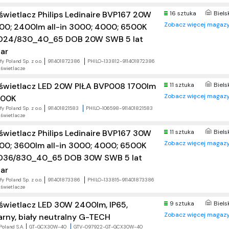
świetlacz Philips Ledinaire BVP167 20W
16 sztuka
Biels
Zobacz więcej magazy
00; 2400lm all-in 3000; 4000; 6500K
D24/830_40_65 DOB 20W SWB 5 lat
ar
fy Poland Sp. z o.o.
911401872386
PHILO-133812-911401872386
świetlacze
świetlacz LED 20W PIŁA BVP008 1700lm
11 sztuka
Biels
Zobacz więcej magazy
00K
fy Poland Sp. z o.o.
911401821583
PHILO-106598-911401821583
świetlacze
świetlacz Philips Ledinaire BVP167 30W
11 sztuka
Biels
Zobacz więcej magazy
00; 3600lm all-in 3000; 4000; 6500K
D36/830_40_65 DOB 30W SWB 5 lat
ar
fy Poland Sp. z o.o.
911401873386
PHILO-133815-911401873386
świetlacze
świetlacz LED 30W 2400lm, IP65,
9 sztuka
Biels
Zobacz więcej magazy
arny, biały neutralny G-TECH
Poland S.A.
GT-GCX30W-40
GTV-097922-GT-GCX30W-40