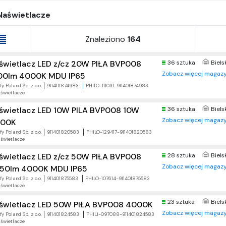
Naświetlacze
Znaleziono
164
świetlacz LED z/cz 20W PIŁA BVP008
36 sztuka
Biels
Zobacz więcej magazy
00lm 4000K MDU IP65
fy Poland Sp. z o.o.
911401874983
PHILO-111031-911401874983
świetlacze
świetlacz LED 10W PILA BVP008 10W
36 sztuka
Biels
Zobacz więcej magazy
00K
fy Poland Sp. z o.o.
911401820583
PHILO-129417-911401820583
świetlacze
świetlacz LED z/cz 50W PIŁA BVP008
28 sztuka
Biels
Zobacz więcej magazy
50lm 4000K MDU IP65
fy Poland Sp. z o.o.
911401875583
PHILO-107614-911401875583
świetlacze
23 sztuka
Biels
świetlacz LED 50W PIŁA BVP008 4000K
Zobacz więcej magazy
fy Poland Sp. z o.o.
911401824583
PHILI-097088-911401824583
świetlacze