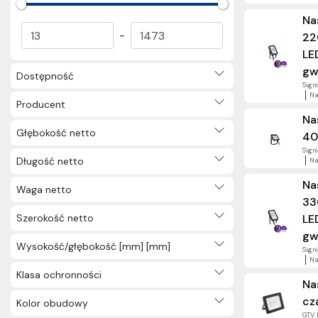
Szynoprzewody (134)
Na
Oprawy meblowe (44)
-
22
Oprawki i akcesoria do opraw
LE
(173)
gw
Dostępność
Elektryka użytkowa (3231)
Signi
Na
Nagrody (57)
Producent
Inne (2)
Na
Głębokość netto
40
Signi
Długość netto
Na
Na
Waga netto
33
Szerokość netto
LE
gw
Wysokość/głębokość [mm] [mm]
Signi
Na
Klasa ochronności
Na
cz
Kolor obudowy
GTV 