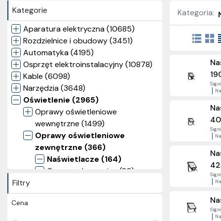
Kategorie
Kategoria:
Aparatura elektryczna (10685)
Rozdzielnice i obudowy (3451)
Automatyka (4195)
Na
Osprzęt elektroinstalacyjny (10878)
19
Kable (6098)
Signi
Narzędzia (3648)
Na
Oświetlenie (2965)
Na
Oprawy oświetleniowe
40
wewnętrzne (1499)
Signi
Oprawy oświetleniowe
Na
zewnętrzne (366)
Na
Naświetlacze (164)
42
Oprawy elewacyjne (80)
Signi
Filtry
Oprawy ogrodowe (77)
Na
Oprawy uliczne (43)
Na
Cena
Źródła światła (575)
Signi
Taśmy LED (179)
Na