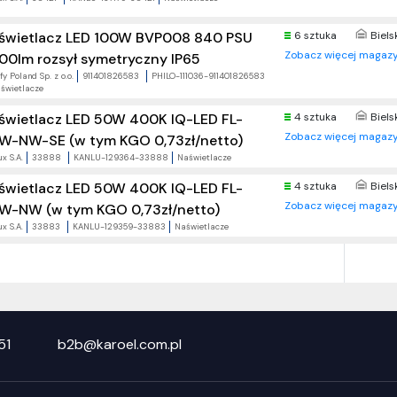
świetlacz LED 100W BVP008 840 PSU
6 sztuka
Biels
Zobacz więcej magazy
00lm rozsył symetryczny IP65
fy Poland Sp. z o.o.
911401826583
PHILO-111036-911401826583
świetlacze
świetlacz LED 50W 400K IQ-LED FL-
4 sztuka
Biels
Zobacz więcej magazy
W-NW-SE (w tym KGO 0,73zł/netto)
x S.A.
33888
KANLU-129364-33888
Naświetlacze
świetlacz LED 50W 400K IQ-LED FL-
4 sztuka
Biels
Zobacz więcej magazy
W-NW (w tym KGO 0,73zł/netto)
x S.A.
33883
KANLU-129359-33883
Naświetlacze
51
b2b@karoel.com.pl