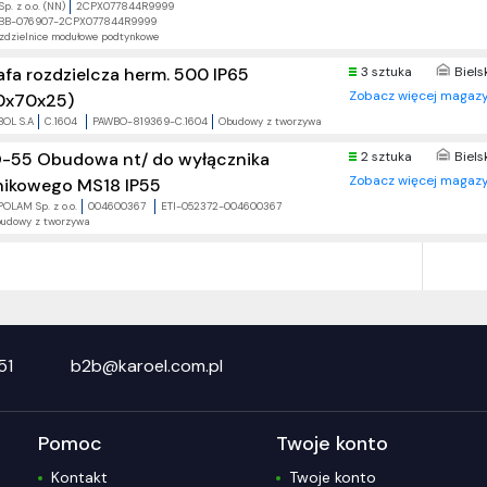
p. z o.o. (NN)
2CPX077844R9999
BB-076907-2CPX077844R9999
zdzielnice modułowe podtynkowe
afa rozdzielcza herm. 500 IP65
3 sztuka
Biels
Zobacz więcej magazy
0x70x25)
OL S.A
C.1604
PAWBO-819369-C.1604
Obudowy z tworzywa
-55 Obudowa nt/ do wyłącznika
2 sztuka
Biels
Zobacz więcej magazy
lnikowego MS18 IP55
POLAM Sp. z o.o.
004600367
ETI-052372-004600367
udowy z tworzywa
51
b2b@karoel.com.pl
Pomoc
Twoje konto
Kontakt
Twoje konto