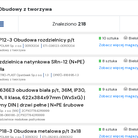
Obudowy z tworzywa
Znaleziono
218
10 sztuka
Biels
P12-3 Obudowa rozdzielnicy p/t
Zobacz więcej magazy
POLAM Sp. z o.o.
001101204
ETI-036123-001101204
udowy z tworzywa
zdzielnica natynkowa SRn-12 (N+PE)
8 sztuka
Biels
Zobacz więcej magazy
ła
TRO-PLAST Opatówek Sp.z o.o.
1.3
OPATÓ-816895-1.3
udowy z tworzywa
636E3 obudowa biała p/t, 36M, IP30,
9 sztuka
Biels
Zobacz więcej magazy
A, II klasa, 622x384x97mm (WxSxG) |
yny DIN | drzwi pełne | N+PE śrubowe
p. z o.o. (NN)
2CPX077842R9999
BB-066186-2CPX077842R9999
zdzielnice modułowe podtynkowe
8 sztuka
Biels
P18-3 Obudowa metalowa p/t 3x18
Zobacz więcej magazy
POLAM Sp. z o.o.
001101212
ETI-052813-001101212