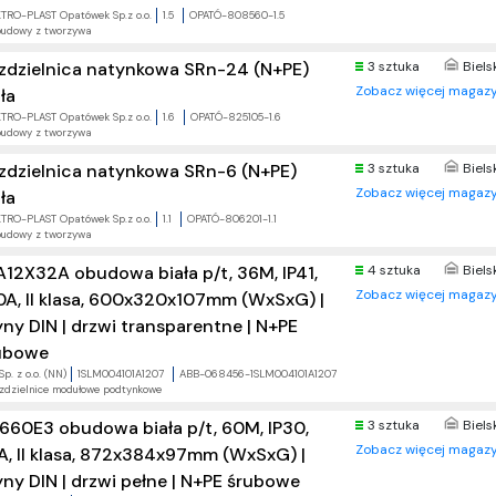
TRO-PLAST Opatówek Sp.z o.o.
1.5
OPATÓ-808560-1.5
udowy z tworzywa
zdzielnica natynkowa SRn-24 (N+PE)
3 sztuka
Biels
Zobacz więcej magazy
ła
TRO-PLAST Opatówek Sp.z o.o.
1.6
OPATÓ-825105-1.6
udowy z tworzywa
zdzielnica natynkowa SRn-6 (N+PE)
3 sztuka
Biels
Zobacz więcej magazy
ła
TRO-PLAST Opatówek Sp.z o.o.
1.1
OPATÓ-806201-1.1
udowy z tworzywa
A12X32A obudowa biała p/t, 36M, IP41,
4 sztuka
Biels
Zobacz więcej magazy
0A, II klasa, 600x320x107mm (WxSxG) |
yny DIN | drzwi transparentne | N+PE
ubowe
p. z o.o. (NN)
1SLM004101A1207
ABB-068456-1SLM004101A1207
zdzielnice modułowe podtynkowe
660E3 obudowa biała p/t, 60M, IP30,
3 sztuka
Biels
Zobacz więcej magazy
A, II klasa, 872x384x97mm (WxSxG) |
yny DIN | drzwi pełne | N+PE śrubowe