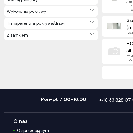
ABB S
A
Ro
Wykonanie pokrywy
Sz
Transparentna pokrywa/drzwi
(5
PAWB
Z zamkiem
HO
si
ETI-
Ob
Pon-pt 7:00-16:00
+48 33 828 07 
O nas
O sprzedającym