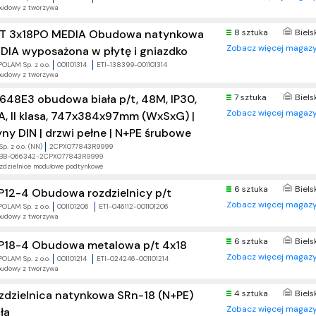
udowy z tworzywa
T 3x18PO MEDIA Obudowa natynkowa
8 sztuka
Biels
Zobacz więcej magazy
DIA wyposażona w płytę i gniazdko
POLAM Sp. z o.o.
001101314
ETI-138399-001101314
udowy z tworzywa
648E3 obudowa biała p/t, 48M, IP30,
7 sztuka
Biels
Zobacz więcej magazy
A, II klasa, 747x384x97mm (WxSxG) |
yny DIN | drzwi pełne | N+PE śrubowe
p. z o.o. (NN)
2CPX077843R9999
BB-066342-2CPX077843R9999
zdzielnice modułowe podtynkowe
6 sztuka
Biels
P12-4 Obudowa rozdzielnicy p/t
Zobacz więcej magazy
POLAM Sp. z o.o.
001101206
ETI-046112-001101206
udowy z tworzywa
6 sztuka
Biels
P18-4 Obudowa metalowa p/t 4x18
Zobacz więcej magazy
POLAM Sp. z o.o.
001101214
ETI-024246-001101214
udowy z tworzywa
zdzielnica natynkowa SRn-18 (N+PE)
4 sztuka
Biels
Zobacz więcej magazy
ła