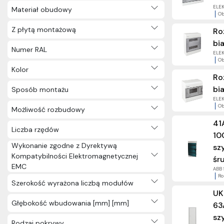
ELEK
Materiał obudowy
Ob
Z płytą montażową
Ro
bia
Numer RAL
ELEK
Ob
Kolor
Ro
bia
Sposób montażu
ELEK
Ob
Możliwość rozbudowy
41
Liczba rzędów
10
Wykonanie zgodne z Dyrektywą
sz
Kompatybilności Elektromagnetycznej
śr
EMC
ABB S
Ro
Szerokość wyrażona liczbą modułów
UK
Głębokość wbudowania [mm] [mm]
63
sz
Rodzaj pokrywy