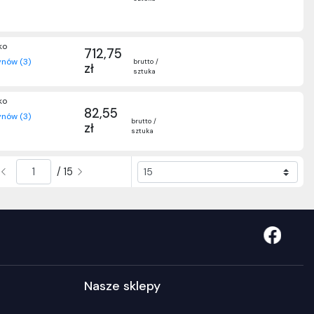
ko
712,75
nów (3)
brutto /
zł
sztuka
ko
82,55
nów (3)
brutto /
zł
sztuka
/ 15
Nasze sklepy