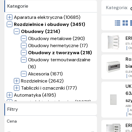
Kategorie
Kategoria:
Aparatura elektryczna (10685)
Rozdzielnice i obudowy (3451)
Obudowy (2214)
ER
Obudowy metalowe (290)
ETI-
Obudowy hermetyczne (17)
Ob
Obudowy z tworzywa (218)
Ro
Obudowy termoutwardzalne
bia
(16)
ELEK
Akcesoria (1671)
Ob
Rozdzielnice (2642)
UK
Tabliczki i oznaczniki (177)
63
Automatyka (4195)
sz
Osprzęt elektroinstalacyjny (10878)
ABB S
Filtry
Kable (6098)
A
Ro
Narzędzia (3648)
Cena
Oświetlenie (2965)
ER
Elektryka użytkowa (3231)
ETI-