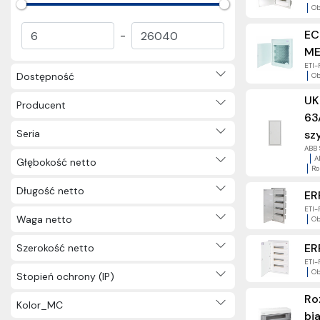
Ob
Nagrody (57)
Inne (2)
EC
-
ME
ETI-
Dostępność
Ob
UK
Producent
63
Seria
sz
ABB S
A
Głębokość netto
Ro
Długość netto
ER
ETI-
Waga netto
Ob
ER
Szerokość netto
ETI-
Ob
Stopień ochrony (IP)
Ro
Kolor_MC
bia