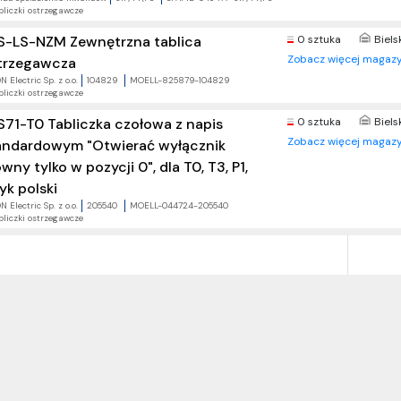
bliczki ostrzegawcze
S-LS-NZM Zewnętrzna tablica
0 sztuka
Biels
Zobacz więcej magazy
trzegawcza
 Electric Sp. z o.o.
104829
MOELL-825879-104829
bliczki ostrzegawcze
S71-T0 Tabliczka czołowa z napis
0 sztuka
Biels
Zobacz więcej magazy
andardowym "Otwierać wyłącznik
wny tylko w pozycji 0", dla T0, T3, P1,
yk polski
 Electric Sp. z o.o.
205540
MOELL-044724-205540
bliczki ostrzegawcze