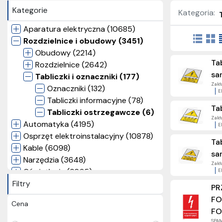
Kategorie
Kategoria:
Aparatura elektryczna (10685)
Rozdzielnice i obudowy (3451)
Obudowy (2214)
Ta
Rozdzielnice (2642)
sa
Tabliczki i oznaczniki (177)
Zakł
Oznaczniki (132)
E
Tabliczki informacyjne (78)
Ta
Tabliczki ostrzegawcze (6)
Zakł
Automatyka (4195)
E
Osprzęt elektroinstalacyjny (10878)
Ta
Kable (6098)
sa
Narzędzia (3648)
Zakł
Oświetlenie (2965)
E
Filtry
Elektryka użytkowa (3231)
PR
Nagrody (57)
FO
Cena
Inne (2)
FO
SPAM