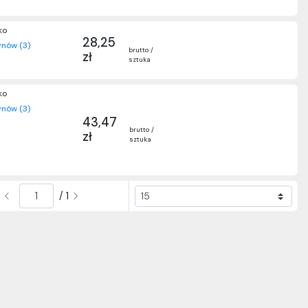
ko
28,25
nów (3)
brutto /
zł
sztuka
ko
nów (3)
43,47
brutto /
zł
sztuka
/ 1