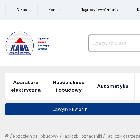
O Nas
Kontakt
Nagrody i wyróżnienia
K
Aparatura
Rozdzielnice
Automatyka
elektryczna
i obudowy
Wysyłka w 24 h
/
/
/
Rozdzielnice i obudowy
Tabliczki i oznaczniki
Tabliczki ostrze