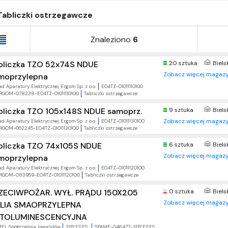
Tabliczki ostrzegawcze
Znaleziono
6
bliczka TZO 52x74S NDUE
20 sztuka
Biels
Zobacz więcej magazy
moprzylepna
ad Aparatury Elektrycznej Ergom Sp. z o.o.
E04TZ-01011110100
RGOM-078238-E04TZ-01011110100
Tabliczki ostrzegawcze
9 sztuka
Biels
bliczka TZO 105x148S NDUE samoprz.
Zobacz więcej magazy
ad Aparatury Elektrycznej Ergom Sp. z o.o.
E04TZ-01011130100
RGOM-052245-E04TZ-01011130100
Tabliczki ostrzegawcze
bliczka TZO 74x105S NDUE
6 sztuka
Biels
Zobacz więcej magazy
moprzylepna
ad Aparatury Elektrycznej Ergom Sp. z o.o.
E04TZ-01011120100
RGOM-083959-E04TZ-01011120100
Tabliczki ostrzegawcze
ZECIWPOŻAR. WYŁ. PRĄDU 150X205
0 sztuka
Biels
Zobacz więcej magazy
LIA SMAOPRZYLEPNA
TOLUMINESCENCYJNA
EL Spółdzielnia Inwalidów
31P/F1\FS
SPAME-046477-31P/F1\FS