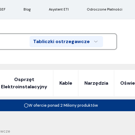
SEF
Blog
Asystent ETI
Odroczone Płatności
Tabliczki ostrzegawcze
Search
Osprzęt
Kable
Narzędzia
Oświe
Elektroinstalacyjny
W ofercie ponad 2 Miliony produktów
gawcze