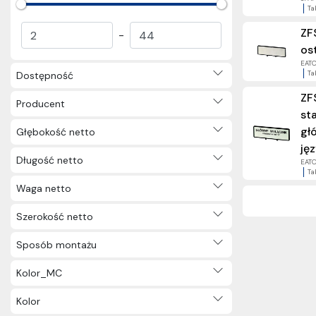
Ta
ZF
-
os
EATON
Ta
Dostępność
ZF
Producent
st
głó
Głębokość netto
jęz
Długość netto
EATON
Ta
Waga netto
Szerokość netto
Sposób montażu
Kolor_MC
Kolor