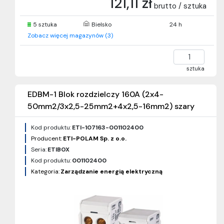
121,11 zł
brutto / sztuka
5 sztuka
Bielsko
24 h
Zobacz więcej magazynów (3)
sztuka
EDBM-1 Blok rozdzielczy 160A (2x4-
50mm2/3x2,5-25mm2+4x2,5-16mm2) szary
Kod produktu:
ETI-107163-001102400
Producent:
ETI-POLAM Sp. z o.o.
Seria:
ETIBOX
Kod produktu:
001102400
Kategoria:
Zarządzanie energią elektryczną