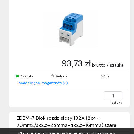
93,73 zł
brutto / sztuka
2 sztuka
Bielsko
24 h
Zobacz więcej magazynów (3)
sztuka
EDBM-7 Blok rozdzielczy 192A (2x4-
70mm2/3x2,5-25mm2+4x2,5-16mm2) szara
Pliki cookie używane na karoelektro.pl pozwalają