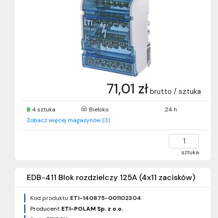
71,01 zł
brutto / sztuka
4 sztuka
Bielsko
24 h
Zobacz więcej magazynów (3)
sztuka
EDB-411 Blok rozdzielczy 125A (4x11 zacisków)
Kod produktu:
ETI-140875-001102304
Producent:
ETI-POLAM Sp. z o.o.