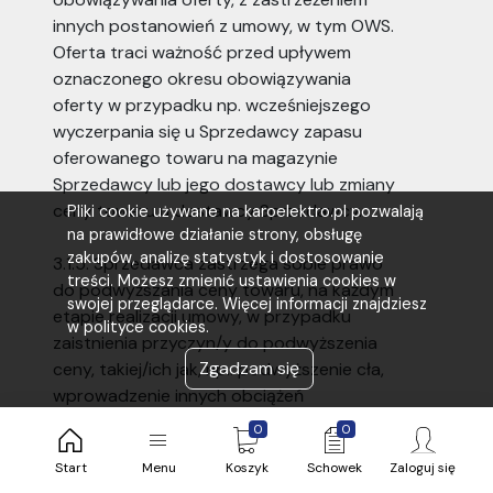
innych postanowień z umowy, w tym OWS.
Oferta traci ważność przed upływem
oznaczonego okresu obowiązywania
oferty w przypadku np. wcześniejszego
wyczerpania się u Sprzedawcy zapasu
oferowanego towaru na magazynie
Sprzedawcy lub jego dostawcy lub zmiany
ceny towaru u dostawcy Sprzedawcy.
Pliki cookie używane na karoelektro.pl pozwalają
na prawidłowe działanie strony, obsługę
zakupów, analizę statystyk i dostosowanie
3.1.5. Sprzedawca zastrzega sobie prawo
treści. Możesz zmienić ustawienia cookies w
do podwyższania ceny towaru, na każdym
swojej przeglądarce. Więcej informacji znajdziesz
etapie realizacji umowy, w przypadku
w polityce cookies.
zaistnienia przyczyn/y do podwyższenia
Zgadzam się
ceny, takiej/ich jak, np.: podwyższenie cła,
wprowadzenie innych obciążeń
publicznoprawnych (m.in. wprowadzenie
0
0
nowych lub zwiększenie obowiązujących
Start
Menu
Koszyk
Schowek
Zaloguj się
podatków / opłat / składek, zwiększenie