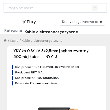
Search
Filtry
Kategoria:
Kable elektroenergetyczne
/
/
Kable
Kable elektroenergetyczne
YKY żo 0,6/1kV 3x2,5mm [bęben zwrotny
500mb] kabel -- NYY-J
Kod produktu:
NKT-051163-112271061D0500
Producent:
NKT S.A.
Kod produktu:
112271061D0500
Kategoria:
Ziemne miedziane