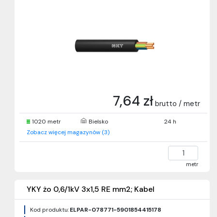
7,64 zł
brutto / metr
1020 metr
Bielsko
24 h
Zobacz więcej magazynów (3)
metr
YKY żo 0,6/1kV 3x1,5 RE mm2; Kabel
Kod produktu:
ELPAR-078771-5901854415178