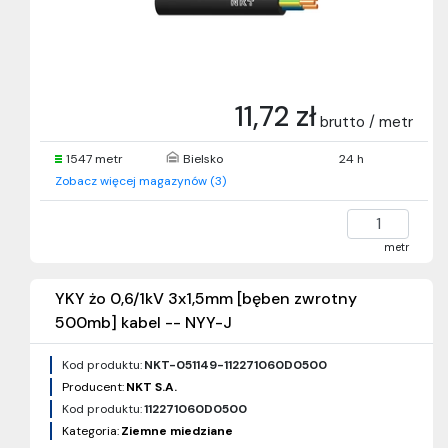
11,72 zł
brutto / metr
1547 metr
Bielsko
24 h
Zobacz więcej magazynów (3)
metr
YKY żo 0,6/1kV 3x1,5mm [bęben zwrotny
500mb] kabel -- NYY-J
Kod produktu:
NKT-051149-112271060D0500
Producent:
NKT S.A.
Kod produktu:
112271060D0500
Kategoria:
Ziemne miedziane