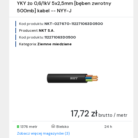
YKY żo 0,6/1kV 5x2,5mm [bęben zwrotny
500mb] kabel -- NYY-J
Kod produktu:
NKT-027670-112271063D0500
Producent:
NKT S.A.
Kod produktu:
112271063D0500
Kategoria:
Ziemne miedziane
17,72 zł
brutto / metr
1376 metr
Bielsko
24 h
Zobacz więcej magazynów (3)