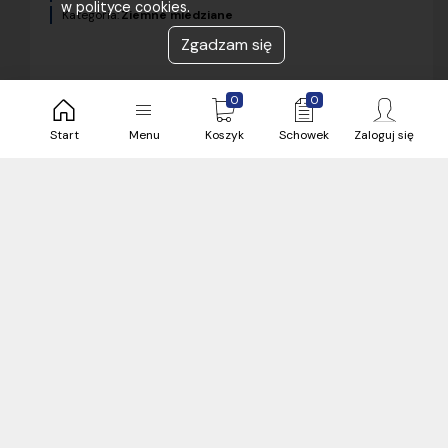
w polityce cookies.
Kategoria:
Ziemne miedziane
Zgadzam się
0
0
Start
Menu
Koszyk
Schowek
Zaloguj się
25,53 zł
brutto / metr
713 metr
Bielsko
24 h
Zobacz więcej magazynów (3)
metr
YKY żo 0,6/1kV 5x6 RE mm2; Kabel