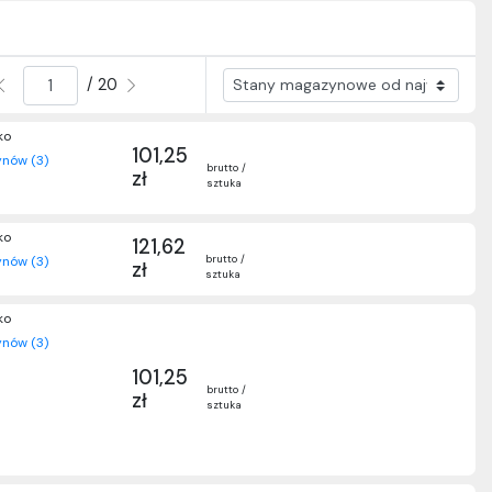
/ 20
ko
101,25
nów (3)
brutto /
zł
sztuka
ko
121,62
brutto /
nów (3)
zł
sztuka
ko
nów (3)
101,25
brutto /
zł
sztuka