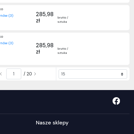
ko
285,98
nów (3)
brutto /
zł
sztuka
ko
nów (3)
285,98
brutto /
zł
sztuka
/ 20
Nasze sklepy