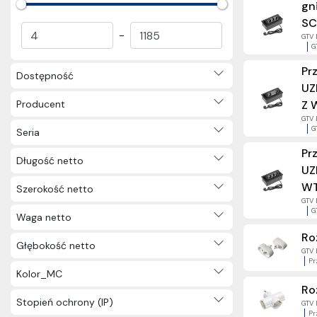
gn
(288)
SC
Nagrody (57)
-
GTV 
Inne (2)
G
Pr
Dostępność
UZ
Producent
Z 
GTV 
G
Seria
Pr
Długość netto
UZ
WT
Szerokość netto
GTV 
G
Waga netto
Ro
Głębokość netto
GTV 
Pr
Kolor_MC
Ro
Stopień ochrony (IP)
GTV 
Pr