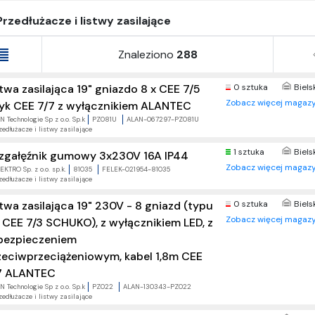
Przedłużacze i listwy zasilające
Znaleziono
288
stwa zasilająca 19" gniazdo 8 x CEE 7/5
0 sztuka
Biels
Zobacz więcej magazy
yk CEE 7/7 z wyłącznikiem ALANTEC
 Technologie Sp z o.o. Sp.k
PZ081U
ALAN-067297-PZ081U
zedłużacze i listwy zasilające
1 sztuka
Biels
zgałęźnik gumowy 3x230V 16A IP44
Zobacz więcej magazy
KTRO Sp. z o.o. sp.k.
81035
FELEK-021954-81035
zedłużacze i listwy zasilające
stwa zasilająca 19" 230V - 8 gniazd (typu
0 sztuka
Biels
Zobacz więcej magazy
- CEE 7/3 SCHUKO), z wyłącznikiem LED, z
bezpieczeniem
zeciwprzeciążeniowym, kabel 1,8m CEE
7 ALANTEC
 Technologie Sp z o.o. Sp.k
PZ022
ALAN-130343-PZ022
zedłużacze i listwy zasilające