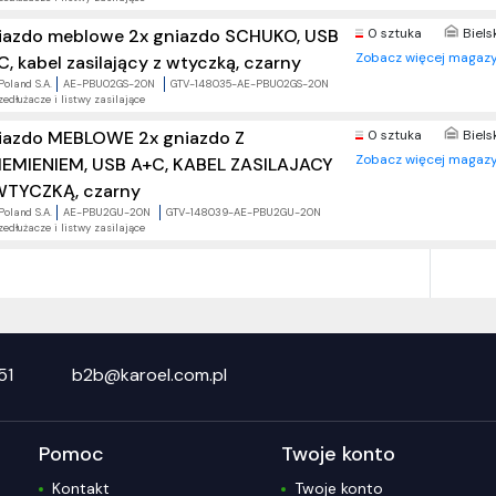
iazdo meblowe 2x gniazdo SCHUKO, USB
0 sztuka
Biels
Zobacz więcej magazy
C, kabel zasilający z wtyczką, czarny
Poland S.A.
AE-PBU02GS-20N
GTV-148035-AE-PBU02GS-20N
zedłużacze i listwy zasilające
iazdo MEBLOWE 2x gniazdo Z
0 sztuka
Biels
Zobacz więcej magazy
IEMIENIEM, USB A+C, KABEL ZASILAJACY
WTYCZKĄ, czarny
Poland S.A.
AE-PBU2GU-20N
GTV-148039-AE-PBU2GU-20N
zedłużacze i listwy zasilające
51
b2b@karoel.com.pl
Pomoc
Twoje konto
Kontakt
Twoje konto