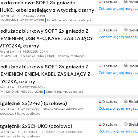
iazdo meblowe SOFT 3x gniazdo
0 sztuka
Biels
Zobacz więcej magazy
HUKO, kabel zasilający z wtyczką, czarny
Poland S.A.
AE-PBSC3GS-20NN
TV-148048-AE-PBSC3GS-20NN
Przedłużacze i listwy zasilające
zedłużacz biurkowy SOFT 2x gniazdo Z
0 sztuka
Biels
Zobacz więcej magazy
IEMIENIEM, USB A+C, KABEL ZASILAJĄCY
WTYCZKĄ, czarny
Poland S.A.
AE-PBSUC2GU-20NN
TV-142611-AE-PBSUC2GU-20NN
Słupki i kolumny zasilające
zedłużacz biurkowy SOFT 3x gniazdo Z
0 sztuka
Biels
Zobacz więcej magazy
IEMIENIEMIENIEM, KABEL ZASILAJĄCY Z
YCZKĄ, czarny
Poland S.A.
AE-PBSC3GU-20NN
TV-142610-AE-PBSC3GU-20NN
Słupki i kolumny zasilające
0 sztuka
Biels
zgałęźnik 2x(2P+Z) (czołowo)
Zobacz więcej magazy
Poland S.A.
AE-RU0102-00
GTV-097852-AE-RU0102-00
zedłużacze i listwy zasilające
0 sztuka
Biels
zgałęźnik 2xSCHUKO (czołowo)
Zobacz więcej magazy
Poland S.A.
AE-SC0103-00
GTV-097857-AE-SC0103-00
zedłużacze i listwy zasilające