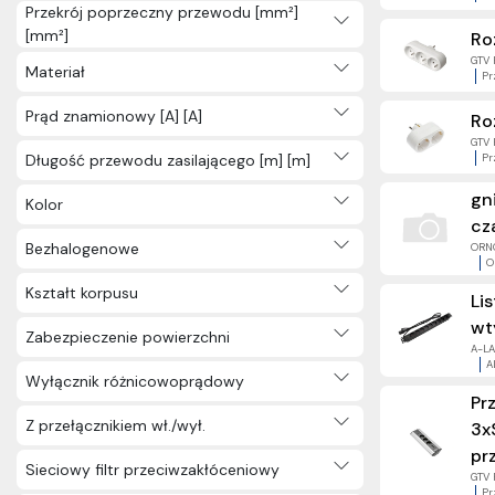
Przekrój poprzeczny przewodu [mm²]
[mm²]
Ro
GTV 
Materiał
Pr
Prąd znamionowy [A] [A]
Ro
GTV 
Długość przewodu zasilającego [m] [m]
Pr
gn
Kolor
cz
Bezhalogenowe
ORNO
O
Kształt korpusu
Li
wt
Zabezpieczenie powierzchni
A-LAN
A
Wyłącznik różnicowoprądowy
Pr
Z przełącznikiem wł./wył.
3x
pr
Sieciowy filtr przeciwzakłóceniowy
GTV 
Pr