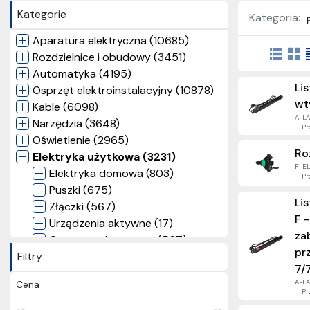
Kategorie
Kategoria:
Aparatura elektryczna (10685)
Rozdzielnice i obudowy (3451)
Automatyka (4195)
Li
Osprzęt elektroinstalacyjny (10878)
wt
Kable (6098)
A-LAN
Narzędzia (3648)
Pr
Oświetlenie (2965)
Ro
Elektryka użytkowa (3231)
F-ELE
Elektryka domowa (803)
Pr
Puszki (675)
Li
Złączki (567)
F 
Urządzenia aktywne (17)
za
Osprzęt odgromowy (567)
pr
Filtry
Instalacja odgromowa (3)
7/
Maty i przewody grzejne (79)
A-LAN
Cena
Gniazda i wtyczki (233)
Pr
Przedłużacze i listwy zasilające