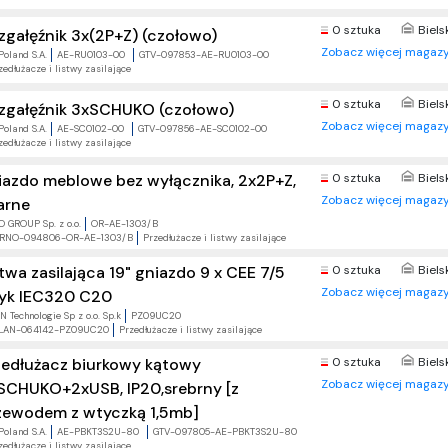
0 sztuka
Biels
zgałęźnik 3x(2P+Z) (czołowo)
Zobacz więcej magazy
Poland S.A.
AE-RU0103-00
GTV-097853-AE-RU0103-00
zedłużacze i listwy zasilające
0 sztuka
Biels
zgałęźnik 3xSCHUKO (czołowo)
Zobacz więcej magazy
Poland S.A.
AE-SC0102-00
GTV-097856-AE-SC0102-00
zedłużacze i listwy zasilające
iazdo meblowe bez wyłącznika, 2x2P+Z,
0 sztuka
Biels
Zobacz więcej magazy
arne
 GROUP Sp. z o.o.
OR-AE-1303/B
RNO-094806-OR-AE-1303/B
Przedłużacze i listwy zasilające
stwa zasilająca 19" gniazdo 9 x CEE 7/5
0 sztuka
Biels
Zobacz więcej magazy
yk IEC320 C20
 Technologie Sp z o.o. Sp.k
PZ09UC20
LAN-064142-PZ09UC20
Przedłużacze i listwy zasilające
zedłużacz biurkowy kątowy
0 sztuka
Biels
Zobacz więcej magazy
SCHUKO+2xUSB, IP20,srebrny [z
zewodem z wtyczką 1,5mb]
Poland S.A.
AE-PBKT3S2U-80
GTV-097805-AE-PBKT3S2U-80
zedłużacze i listwy zasilające