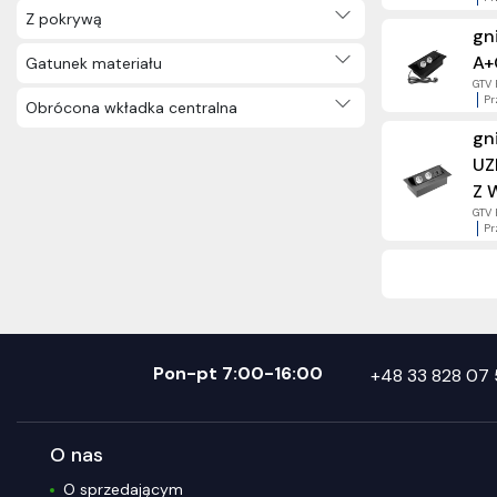
Z pokrywą
gn
A+
Gatunek materiału
GTV 
Pr
Obrócona wkładka centralna
gn
UZ
Z 
GTV 
Pr
Pon-pt 7:00-16:00
+48 33 828 07 
O nas
O sprzedającym