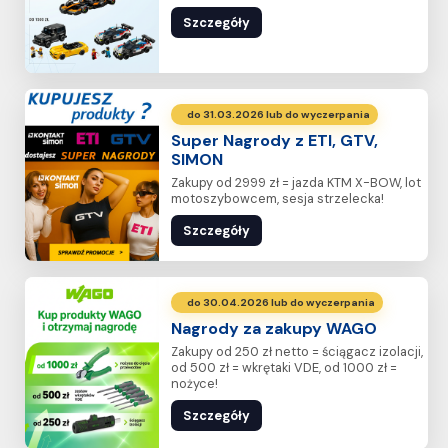
Szczegóły
do 31.03.2026 lub do wyczerpania
Super Nagrody z ETI, GTV,
SIMON
Zakupy od 2999 zł = jazda KTM X-BOW, lot
motoszybowcem, sesja strzelecka!
Szczegóły
do 30.04.2026 lub do wyczerpania
Nagrody za zakupy WAGO
Zakupy od 250 zł netto = ściągacz izolacji,
od 500 zł = wkrętaki VDE, od 1000 zł =
nożyce!
Szczegóły