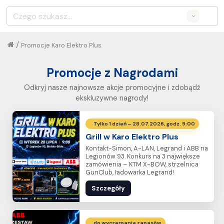
Search
/
Promocje Karo Elektro Plus
Promocje z Nagrodami
Odkryj nasze najnowsze akcje promocyjne i zdobądź
ekskluzywne nagrody!
Tylko 1 dzień – 28.07.2026, godz. 9:00
Grill w Karo Elektro Plus
Kontakt-Simon, A-LAN, Legrand i ABB na
Legionów 93. Konkurs na 3 największe
zamówienia – KTM X-BOW, strzelnica
GunClub, ładowarka Legrand!
Szczegóły
do wyczerpania zapasów