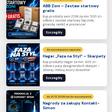
ABB Zoni – Zestaw startowy
gratis
Kup produkty serii ZONI za min. 500 zł i
odbierz zestaw startowy (łączniki,
gniazda, ramki) w prezencie!
Szczegóły
do wyczerpania zapasów
Hager „Faza na Styl” – Skarpety
Kup produkty Hager za min. 400 zł i
odbierz parę designerskich skarpet –
zbieraj i miksuj wzory dowolnie!
Szczegóły
do 31.12.2026 lub do wyczerpania
Nagrody za zakupy Kontakt-
Simon