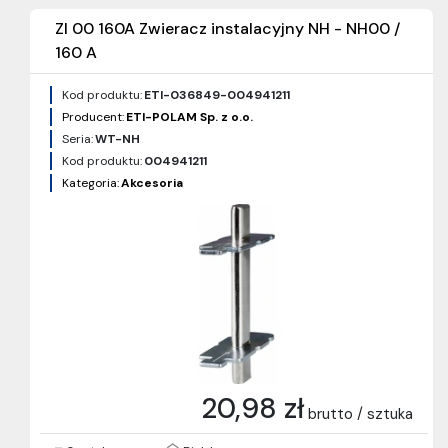
ZI 00 160A Zwieracz instalacyjny NH - NH00 /
160 A
Kod produktu:
ETI-036849-004941211
Producent:
ETI-POLAM Sp. z o.o.
Seria:
WT-NH
Kod produktu:
004941211
Kategoria:
Akcesoria
20,98 zł
brutto / sztuka