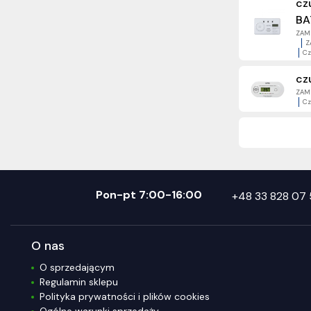
cz
BA
ZAME
Z
Cz
cz
ZAME
Cz
Pon-pt 7:00-16:00
+48 33 828 07 
O nas
O sprzedającym
Regulamin sklepu
Polityka prywatności i plików cookies