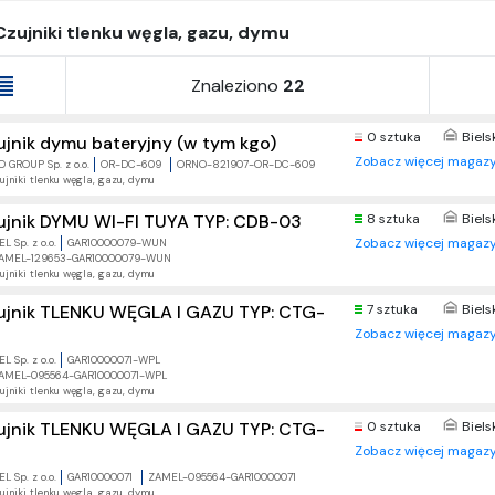
Czujniki tlenku węgla, gazu, dymu
Znaleziono
22
0 sztuka
Biels
ujnik dymu bateryjny (w tym kgo)
Zobacz więcej magazy
 GROUP Sp. z o.o.
OR-DC-609
ORNO-821907-OR-DC-609
ujniki tlenku węgla, gazu, dymu
ujnik DYMU WI-FI TUYA TYP: CDB-03
8 sztuka
Biels
Zobacz więcej magazy
L Sp. z o.o.
GAR10000079-WUN
AMEL-129653-GAR10000079-WUN
ujniki tlenku węgla, gazu, dymu
ujnik TLENKU WĘGLA I GAZU TYP: CTG-
7 sztuka
Biels
Zobacz więcej magazy
L Sp. z o.o.
GAR10000071-WPL
AMEL-095564-GAR10000071-WPL
ujniki tlenku węgla, gazu, dymu
ujnik TLENKU WĘGLA I GAZU TYP: CTG-
0 sztuka
Biels
Zobacz więcej magazy
L Sp. z o.o.
GAR10000071
ZAMEL-095564-GAR10000071
ujniki tlenku węgla, gazu, dymu