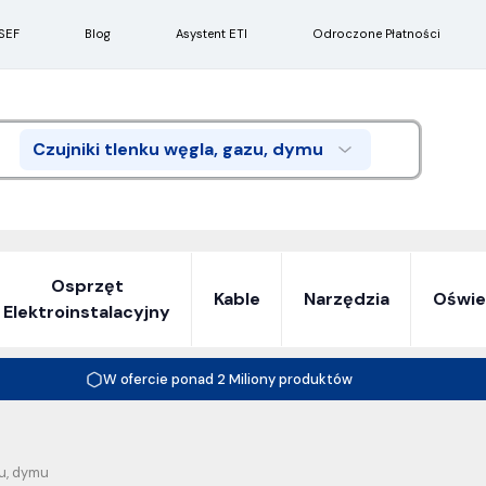
SEF
Blog
Asystent ETI
Odroczone Płatności
Czujniki tlenku węgla, gazu, dymu
Search
Osprzęt
Kable
Narzędzia
Oświe
Elektroinstalacyjny
W ofercie ponad 2 Miliony produktów
zu, dymu