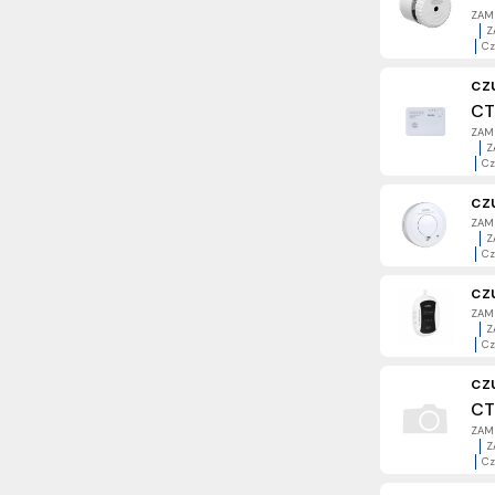
ZAME
Z
Cz
cz
CT
ZAME
Z
Cz
cz
ZAME
Z
Cz
cz
ZAME
Z
Cz
cz
CT
ZAME
Z
Cz