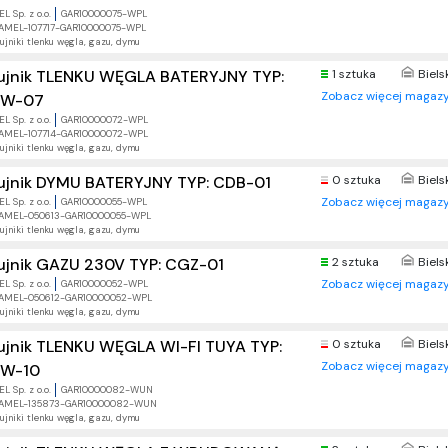
L Sp. z o.o.
GAR10000075-WPL
AMEL-107717-GAR10000075-WPL
ujniki tlenku węgla, gazu, dymu
ujnik TLENKU WĘGLA BATERYJNY TYP:
1 sztuka
Biels
Zobacz więcej magazy
W-07
L Sp. z o.o.
GAR10000072-WPL
AMEL-107714-GAR10000072-WPL
ujniki tlenku węgla, gazu, dymu
ujnik DYMU BATERYJNY TYP: CDB-01
0 sztuka
Biels
Zobacz więcej magazy
L Sp. z o.o.
GAR10000055-WPL
AMEL-050613-GAR10000055-WPL
ujniki tlenku węgla, gazu, dymu
ujnik GAZU 230V TYP: CGZ-01
2 sztuka
Biels
Zobacz więcej magazy
L Sp. z o.o.
GAR10000052-WPL
AMEL-050612-GAR10000052-WPL
ujniki tlenku węgla, gazu, dymu
ujnik TLENKU WĘGLA WI-FI TUYA TYP:
0 sztuka
Biels
Zobacz więcej magazy
W-10
L Sp. z o.o.
GAR10000082-WUN
AMEL-135873-GAR10000082-WUN
ujniki tlenku węgla, gazu, dymu