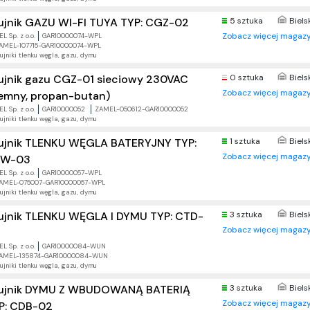
ujnik GAZU WI-FI TUYA TYP: CGZ-02
5 sztuka
Biels
Zobacz więcej magazy
L Sp. z o.o.
GAR10000074-WPL
AMEL-107715-GAR10000074-WPL
ujniki tlenku węgla, gazu, dymu
ujnik gazu CGZ-01 sieciowy 230VAC
0 sztuka
Biels
Zobacz więcej magazy
iemny, propan-butan)
L Sp. z o.o.
GAR10000052
ZAMEL-050612-GAR10000052
ujniki tlenku węgla, gazu, dymu
ujnik TLENKU WĘGLA BATERYJNY TYP:
1 sztuka
Biels
Zobacz więcej magazy
W-03
L Sp. z o.o.
GAR10000057-WPL
AMEL-075007-GAR10000057-WPL
ujniki tlenku węgla, gazu, dymu
ujnik TLENKU WĘGLA I DYMU TYP: CTD-
3 sztuka
Biels
Zobacz więcej magazy
L Sp. z o.o.
GAR10000084-WUN
AMEL-135874-GAR10000084-WUN
ujniki tlenku węgla, gazu, dymu
ujnik DYMU Z WBUDOWANĄ BATERIĄ
3 sztuka
Biels
Zobacz więcej magazy
P: CDB-02