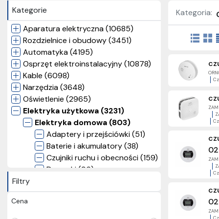
Kategorie
Kategoria:
Aparatura elektryczna (10685)
Rozdzielnice i obudowy (3451)
Automatyka (4195)
cz
Osprzęt elektroinstalacyjny (10878)
ORNO
Kable (6098)
Cz
Narzędzia (3648)
cz
Oświetlenie (2965)
ZAME
Elektryka użytkowa (3231)
Z
Elektryka domowa (803)
Cz
Adaptery i przejściówki (51)
cz
Baterie i akumulatory (38)
02
Czujniki ruchu i obecności (159)
ZAME
Z
Dzwonki (96)
Cz
Filtry
Latarki (89)
cz
Taśmy (50)
Cena
02
Wentylatory (61)
ZAME
Wideodomofony (114)
Cz