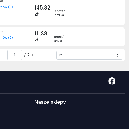
ko
145,32
nów (3)
brutto /
zł
sztuka
ko
111,38
brutto /
nów (3)
zł
sztuka
/ 2
Nasze sklepy