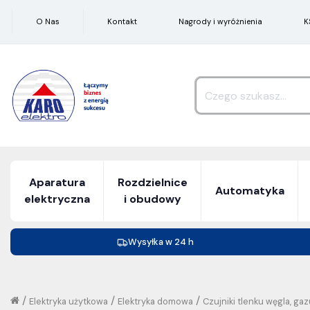
O Nas
Kontakt
Nagrody i wyróżnienia
K
Aparatura
Rozdzielnice
Automatyka
elektryczna
i obudowy
Wysyłka w 24 h
/
/
/
Elektryka użytkowa
Elektryka domowa
Czujniki tlenku węgla, ga