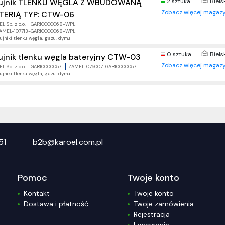
ujnik TLENKU WĘGLA Z WBUDOWANĄ
2 sztuka
Biels
Zobacz więcej magazy
TERIĄ TYP: CTW-06
L Sp. z o.o.
GAR10000068-WPL
AMEL-107713-GAR10000068-WPL
ujniki tlenku węgla, gazu, dymu
0 sztuka
Biels
ujnik tlenku węgla bateryjny CTW-03
Zobacz więcej magazy
L Sp. z o.o.
GAR10000057
ZAMEL-075007-GAR10000057
ujniki tlenku węgla, gazu, dymu
51
b2b@karoel.com.pl
Pomoc
Twoje konto
Kontakt
Twoje konto
Dostawa i płatność
Twoje zamówienia
Rejestracja