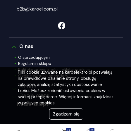
b2b@karoel.com.pl
O nas
O sprzedającym
Regulamin sklepu
Polityka prywatności i plików cookies
Pliki cookie używane na karoelektro.pl pozwalają
Ogólne warunki sprzedaży
na prawidłowe działanie strony, obsługę
zakupów, analizę statystyk i dostosowanie
Pomoc
treści. Możesz zmienić ustawienia cookies w
Twoje konto
swojej przeglądarce. Więcej informacji znajdziesz
w polityce cookies.
Nasze sklepy
Zgadzam się
0
0