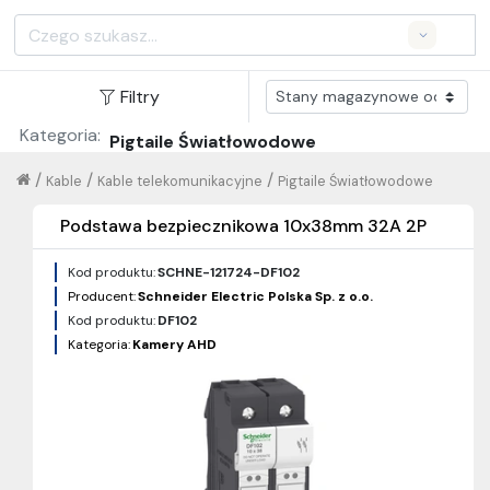
Search
Filtry
Kategoria:
Pigtaile Światłowodowe
/
/
/
Kable
Kable telekomunikacyjne
Pigtaile Światłowodowe
Podstawa bezpiecznikowa 10x38mm 32A 2P
Kod produktu:
SCHNE-121724-DF102
Producent:
Schneider Electric Polska Sp. z o.o.
Kod produktu:
DF102
Kategoria:
Kamery AHD