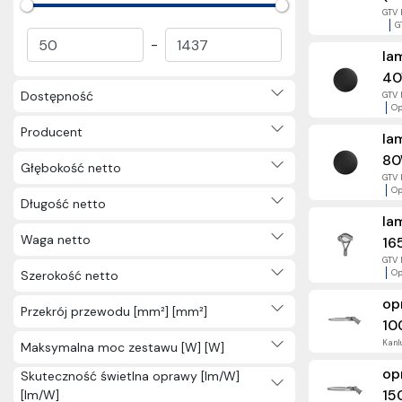
GTV 
Szynoprzewody (134)
G
Oprawy meblowe (44)
-
la
Oprawki i akcesoria do opraw
40
(173)
Dostępność
GTV 
Elektryka użytkowa (3231)
Op
Nagrody (57)
Producent
la
Inne (2)
80
Głębokość netto
GTV 
Op
Długość netto
la
Waga netto
16
GTV 
Op
Szerokość netto
op
Przekrój przewodu [mm²] [mm²]
10
Kanlu
Maksymalna moc zestawu [W] [W]
op
Skuteczność świetlna oprawy [lm/W]
15
[lm/W]