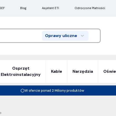
SEF
Blog
Asystent ETI
Odroczone Płatności
Oprawy uliczne
Search
Osprzęt
Kable
Narzędzia
Oświe
Elektroinstalacyjny
W ofercie ponad 2 Miliony produktów
e