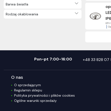
Barwa światła
op
LE
Rodzaj okablowania
IP6
GTV 
Op
Pon-pt 7:00-16:00
+48 33 828 07 
O nas
O sprzedającym
Regulamin sklepu
Polityka prywatności i plików cookies
Ogólne warunki sprzedaży