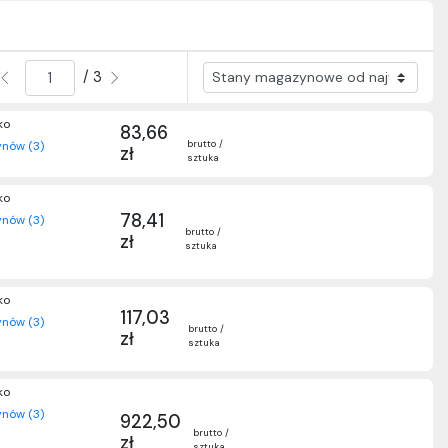
/ 3
ko
83,66
brutto /
nów (3)
zł
sztuka
ko
78,41
nów (3)
brutto /
zł
sztuka
ko
117,03
nów (3)
brutto /
zł
sztuka
ko
nów (3)
922,50
brutto /
zł
sztuka