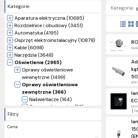
Kategorie
Kategoria:
Aparatura elektryczna (10685)
Rozdzielnice i obudowy (3451)
Automatyka (4195)
Osprzęt elektroinstalacyjny (10878)
RO
Kable (6098)
Kanlu
Narzędzia (3648)
Ad
Oświetlenie (2965)
ką
Oprawy oświetleniowe
50
wewnętrzne (1499)
GTV 
Oprawy oświetleniowe
zewnętrzne (366)
la
Naświetlacze (164)
EC
Oprawy elewacyjne (80)
ECO 
Op
Filtry
Oprawy ogrodowe (77)
Oprawy uliczne (43)
la
Cena
Źródła światła (575)
15
Taśmy LED (179)
(E