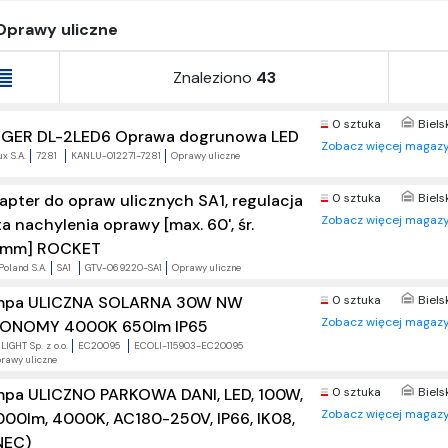
Oprawy uliczne
Znaleziono
43
0 sztuka
Biels
GER DL-2LED6 Oprawa dogrunowa LED
Zobacz więcej magazy
x S.A.
7281
KANLU-012271-7281
Oprawy uliczne
apter do opraw ulicznych SA1, regulacja
0 sztuka
Biels
Zobacz więcej magazy
ta nachylenia oprawy [max. 60', śr.
mm] ROCKET
Poland S.A.
SA1
GTV-069220-SA1
Oprawy uliczne
mpa ULICZNA SOLARNA 30W NW
0 sztuka
Biels
Zobacz więcej magazy
ONOMY 4000K 650lm IP65
LIGHT Sp. z o.o.
EC20095
ECOLI-115903-EC20095
rawy uliczne
mpa ULICZNO PARKOWA DANI, LED, 100W,
0 sztuka
Biels
Zobacz więcej magazy
000lm, 4000K, AC180-250V, IP66, IK08,
NEC)