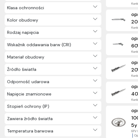
Kanlu
Klasa ochronności
op
Kolor obudowy
20
Kanlu
Rodzaj napięcia
op
Wskaźnik oddawania barw (CRI)
60
Kanlu
Materiał obudowy
op
Źródło światła
20
Kanlu
Odporność udarowa
op
4
Napięcie znamionowe
Kanlu
Stopień ochrony (IP)
op
10
Zawiera źródło światła
5y
Temperatura barwowa
GTV 
Op