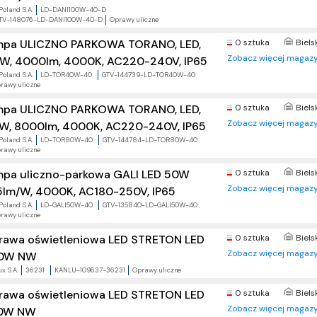
Poland S.A.
LD-DANI100W-40-D
TV-148076-LD-DANI100W-40-D
Oprawy uliczne
mpa ULICZNO PARKOWA TORANO, LED,
0 sztuka
Biels
Zobacz więcej magazy
W, 4000lm, 4000K, AC220-240V, IP65
Poland S.A.
LD-TOR40W-40
GTV-144739-LD-TOR40W-40
rawy uliczne
mpa ULICZNO PARKOWA TORANO, LED,
0 sztuka
Biels
Zobacz więcej magazy
W, 8000lm, 4000K, AC220-240V, IP65
Poland S.A.
LD-TOR80W-40
GTV-144784-LD-TOR80W-40
rawy uliczne
mpa uliczno-parkowa GALI LED 50W
0 sztuka
Biels
Zobacz więcej magazy
5lm/W, 4000K, AC180-250V, IP65
Poland S.A.
LD-GALI50W-40
GTV-135840-LD-GALI50W-40
rawy uliczne
rawa oświetleniowa LED STRETON LED
0 sztuka
Biels
Zobacz więcej magazy
0W NW
x S.A.
36231
KANLU-109637-36231
Oprawy uliczne
rawa oświetleniowa LED STRETON LED
0 sztuka
Biels
Zobacz więcej magazy
0W NW