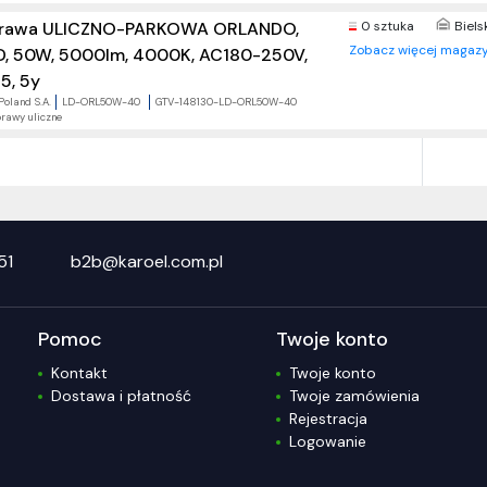
rawa ULICZNO-PARKOWA ORLANDO,
0 sztuka
Biels
Zobacz więcej magazy
D, 50W, 5000lm, 4000K, AC180-250V,
5, 5y
Poland S.A.
LD-ORL50W-40
GTV-148130-LD-ORL50W-40
rawy uliczne
51
b2b@karoel.com.pl
Pomoc
Twoje konto
Kontakt
Twoje konto
Dostawa i płatność
Twoje zamówienia
Rejestracja
Logowanie