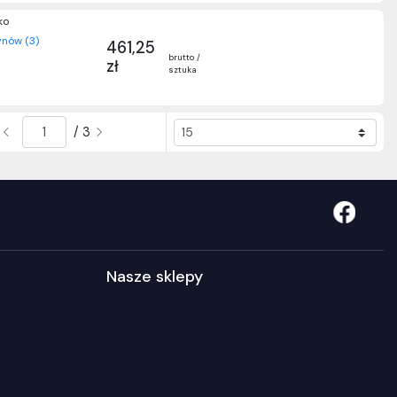
ko
nów (3)
461,25
brutto /
zł
sztuka
/ 3
Nasze sklepy