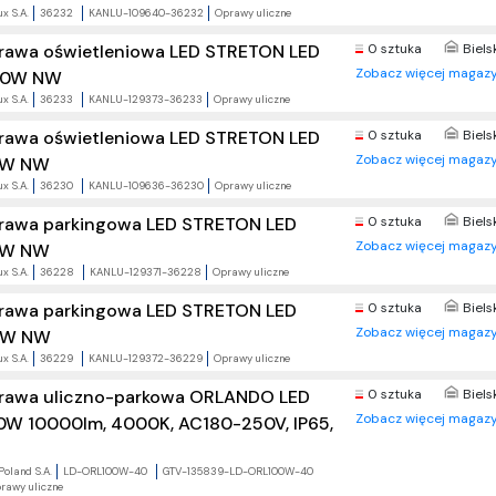
x S.A.
36232
KANLU-109640-36232
Oprawy uliczne
rawa oświetleniowa LED STRETON LED
0 sztuka
Biels
Zobacz więcej magazy
0W NW
x S.A.
36233
KANLU-129373-36233
Oprawy uliczne
rawa oświetleniowa LED STRETON LED
0 sztuka
Biels
Zobacz więcej magazy
W NW
x S.A.
36230
KANLU-109636-36230
Oprawy uliczne
rawa parkingowa LED STRETON LED
0 sztuka
Biels
Zobacz więcej magazy
W NW
x S.A.
36228
KANLU-129371-36228
Oprawy uliczne
rawa parkingowa LED STRETON LED
0 sztuka
Biels
Zobacz więcej magazy
0W NW
x S.A.
36229
KANLU-129372-36229
Oprawy uliczne
rawa uliczno-parkowa ORLANDO LED
0 sztuka
Biels
Zobacz więcej magazy
0W 10000lm, 4000K, AC180-250V, IP65,
Poland S.A.
LD-ORL100W-40
GTV-135839-LD-ORL100W-40
rawy uliczne