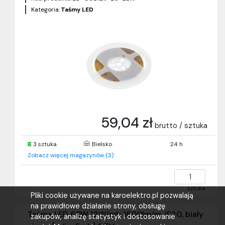
Kategoria:
Taśmy LED
59,04 zł
brutto / sztuka
3 sztuka
Bielsko
24 h
Zobacz więcej magazynów (3)
sztuka
Pliki cookie używane na karoelektro.pl pozwalają
na prawidłowe działanie strony, obsługę
Taśma LED 60W 12W/mb 1600lm/m, IP20, biały
zakupów, analizę statystyk i dostosowanie