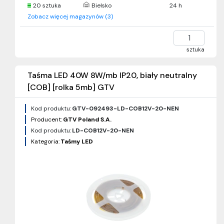
20 sztuka
Bielsko
24 h
Zobacz więcej magazynów (3)
sztuka
Taśma LED 40W 8W/mb IP20, biały neutralny
[COB] [rolka 5mb] GTV
Kod produktu:
GTV-092493-LD-COB12V-20-NEN
Producent:
GTV Poland S.A.
Kod produktu:
LD-COB12V-20-NEN
Kategoria:
Taśmy LED