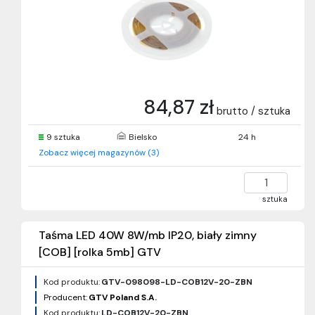
84,87 zł
brutto / sztuka
9 sztuka
Bielsko
24 h
Zobacz więcej magazynów (3)
sztuka
Taśma LED 40W 8W/mb IP20, biały zimny
[COB] [rolka 5mb] GTV
Kod produktu:
GTV-098098-LD-COB12V-20-ZBN
Producent:
GTV Poland S.A.
Kod produktu:
LD-COB12V-20-ZBN