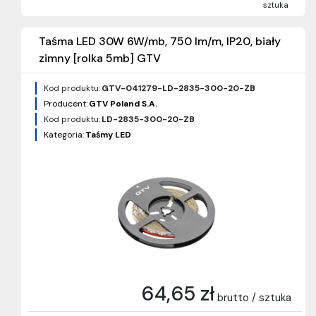
sztuka
Taśma LED 30W 6W/mb, 750 lm/m, IP20, biały
zimny [rolka 5mb] GTV
Kod produktu:
GTV-041279-LD-2835-300-20-ZB
Producent:
GTV Poland S.A.
Kod produktu:
LD-2835-300-20-ZB
Kategoria:
Taśmy LED
64,65 zł
brutto / sztuka