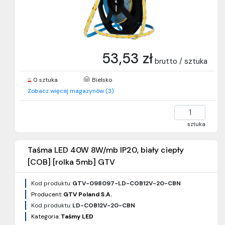
53,53 zł
brutto / sztuka
0 sztuka
Bielsko
Zobacz więcej magazynów (3)
sztuka
Taśma LED 40W 8W/mb IP20, biały ciepły
[COB] [rolka 5mb] GTV
Kod produktu:
GTV-098097-LD-COB12V-20-CBN
Producent:
GTV Poland S.A.
Kod produktu:
LD-COB12V-20-CBN
Kategoria:
Taśmy LED